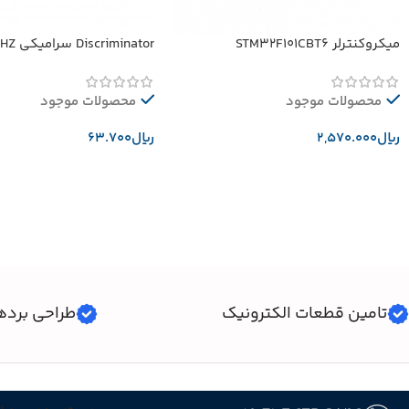
میکروکنترلر STM32F101CBT6
Discriminator سرامیکی 10.52MHZ
محصولات موجود
محصولات موجود
﷼
﷼
افزودن به سبد خرید
افزودن به سبد خرید
تامین قطعات الکترونیک
طراحی برده