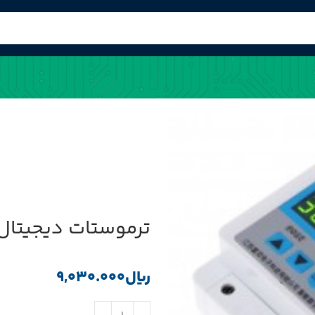
ترموستات دیجیتال و تایمر 12VDC
﷼