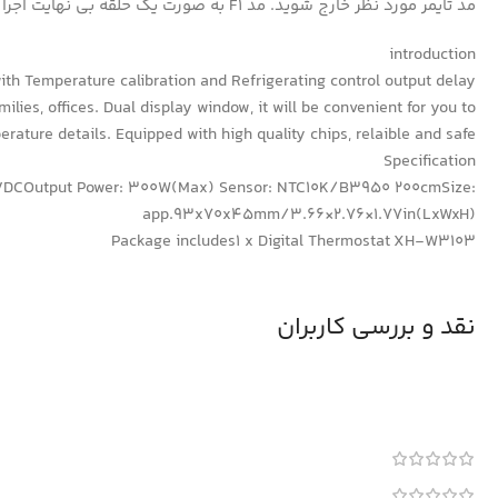
مد تایمر مورد نظر خارج شوید. مد F1 به صورت یک حلقه بی نهایت اجرا می شود ولی F2,F3 فقط یکبار اجرا می شوند و برای اجرای مجدد نیاز به تنظیم مجدد دارند.
introduction
ith Temperature calibration and Refrigerating control output delay
lies, offices. Dual display window, it will be convenient for you to
rature details. Equipped with high quality chips, relaible and safe.
Specification
 12 VDCOutput Power: 300W(Max) Sensor: NTC10K/B3950 200cmSize:
app.93x70x45mm/3.66×2.76×1.77in(LxWxH)
Package includes1 x Digital Thermostat XH-W3103
نقد و بررسی کاربران