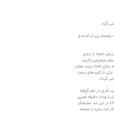
مای Stop می باشد. با زدن هر کلید به حالت چشمک زن در آمده و
تشخیص مد کاری در این ماژول به صورت اتوماتیک می باشد و با توجه به تعیین دمای Start و Stop صورت می گیرد. مد Heating در صورتی که دمای Start از دمای
S باشد. مد Cooling برای کنترل یک هیتر و مد Cooling برای کنترل سیستم سرمایشی کاربرد
دارد. به عنوان مثال دمای Start برابر با 10 و دمای Stopبرابر با 30 باشد مد Heating می باشد و با گذشتن دما از دمای Stop خروجی تا زمانی که به دمای Start برسد فعال
ت دار سمت راست Offset مورد نظر را تعیین کرده و با یکی از کلیدهای سمت
ت کاری در نظر گرفته
ن قطع بودن آن با واحد دقیقه تعیین
می گردد.F2 در این مد، نمایشگر سمت چپ و راست به ترتیب با واحد ساعت و دقیقه تاخیر تعیین شده برای قطع شدن رله را مشخص می کنند.F3 در این مد، نمایشگر
ر کند نباید از صفحه