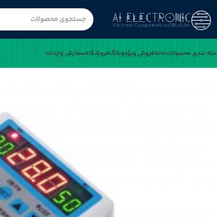
ته بندی محصولات
خانه
فروش ویژه
وبلاگ
فروشگاه
سفارش واردات
خانه
ترموستات دیجیتال و تایمر 12VDC مدل XH-W3103