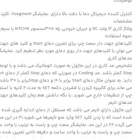
توضیحات
کنترل کننده دیجیتال دما با دقت بالا دارای نمایشگر 7segment، کلیدهای کنترلی و سنسور دمای بیرونی NTC10K ضدآب
مشخصات
ولتاژ کاری 12 ولت DC و جریان خروجی رله 30Aسنسور NTC10K با سیم 2 متریاندازه ابعاد 61x45x31mmمحدوده دمایی : 50- الی 110+ درجه سانتی گراد
نحوه استفاده
می توان با کلیدهای جهت دار روی دمای مورد نظر تنطیم کرد. نمای
مدهای کاری
چپ از تنظیمات خارج می شوید. با نگه داشتن هم زمان کلیدهای جهت دار سمت راست به مدت 3 ثانیه تنظیمات 
مدهای تایمر
این ماژول دارای تایمر می باشد که مستقل از دمای اندازه گیری شده 
شده است که با 
سمت چپ و راست به ترتیب با واحد ساعت و دقیقه تاخیر تعیین شده بر