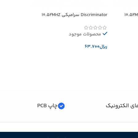
Discriminator سرامیکی 10.52MHZ
محصولات موجود
﷼
افزودن به سبد خرید
ای الکترونیک
چاپ PCB