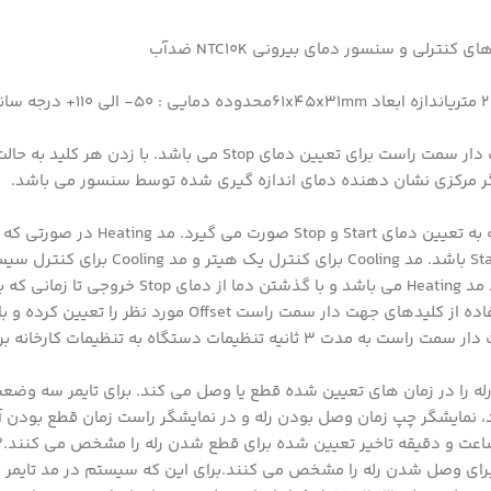
کلیدهای جهت دار سمت چپ برای تعیین دمای Start و کلید های جهت دار سمت راست برای تعیین د
شگر مرکزی نشان دهنده دمای اندازه گیری شده توسط سنسور می باشد.
Stop کمتر باشد. مد Cooling در صورتی که دمای Stop کمتر از دمای tart
می ماند.برای کالیبره کردن با فشردن دکمه SET به مدت 2 ثانیه با استفاده از کلیدهای جه
دستگاه به تنظیمات کارخانه برمی گردد.
رله را در زمان های تعیین شده قطع یا وصل می کند. برای تایمر سه وضعی
زدن کلید SET وارد منو تایمرها می شوید.F1 در این مد، نمایشگر چپ زمان وصل بودن رله و در نمایشگر راست زما
ای وصل شدن رله را مشخص می کنند.برای این که سیستم در مد تایمر کا