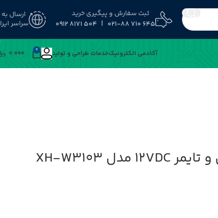
ثبت سفارش و پیگیری خرید
ارسال به
سراسر ایرا
645 710 021-88 | 504 8171 0912
0
آکادمی الکترونیک
خدمات طراحی و تولید
0.000
﷼
 مدل XH-W3103