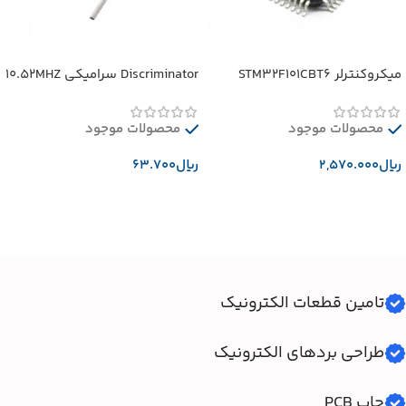
میکروکنترلر STM32F101CBT6
Discriminator سرامیکی 10.52MHZ
محصولات موجود
محصولات موجود
﷼
﷼
افزودن به سبد خرید
افزودن به سبد خرید
تامین قطعات الکترونیک
طراحی بردهای الکترونیک
چاپ PCB