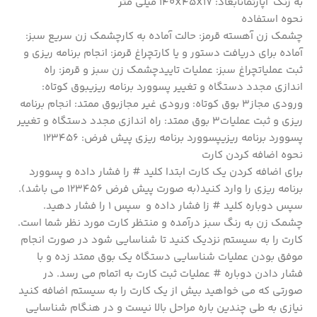
به زنگ آپارتمانابعاد: 140X45X17 میلی متر
نحوه استفاده
چشمک زن آهسته قرمز: حالت آماده به کارچشمک زن سریع سبز:
آماده برای دریافت دستور و یا کارتچراغ قرمز: انجام برنامه ریزی و
ثبت عملیاتچراغ سبز: عملیات تاییدچشمک زن سبز و قرمز: راه
اندازی مجدد دستگاه و تغییر پسوورد برنامه ریزیبوق کوتاه:
ورودی مجاز3 بوق کوتاه: ورودی غیر مجازبوق ممتد: انجام برنامه
ریزی و ثبت عملیات3 بوق ممتد: راه اندازی مجدد دستگاه و تغییر
پسوورد برنامه ریزیپسوورد برنامه ریزی پیش فرض: 123456
نحوه اضافه کردن کارت
برای اضافه کردن یک کارت ابتدا کلید # را فشار داده و پسوورد
برنامه ریزی را وارد کنید(به صورت پیش فرض 123456 می باشد).
سپس دوباره کلید # زا فشار داده و سپس 1 را فشار دهید.
چشمک زن به رنگ سبز درآمده و منتظر کارت مورد نظر شما است.
کارت را به سیستم نزدیک کنید تا شناسایی شود در صورت انجام
موفق بودن عملیات شناسایی دستگاه یک بوق ممتد زده و با
فشار دادن دوباره # عملیات ثبت کارت به اتمام می رسد. در
صورتی که می خواهید بیش از یک کارت را به سیستم اضافه کنید
نیازی به طی چندین باره مراحل بالا نیست و در هنگام شناسایی