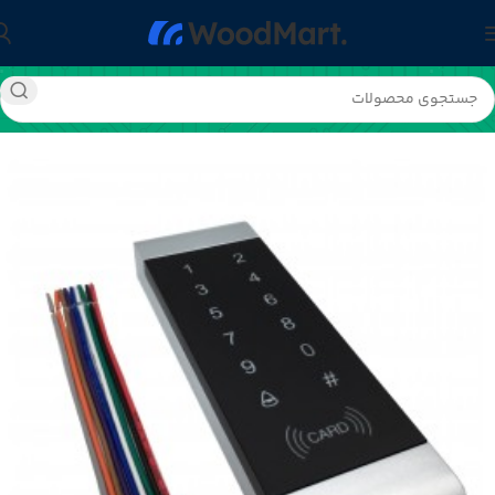
خانه
دسته-بندی-نشده