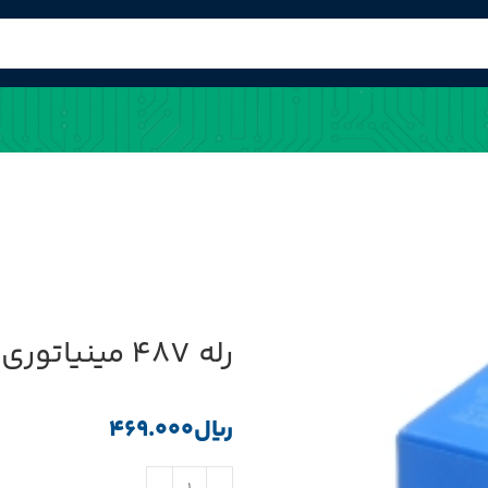
رله 48V مینیاتوری 4 پایه ژاپنی کد OUDH-SS-148DB
﷼