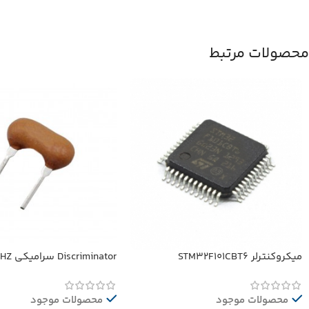
محصولات مرتبط
میکروکنترلر STM32F101CBT6
Discriminator سرامیکی 10.52MHZ
محصولات موجود
محصولات موجود