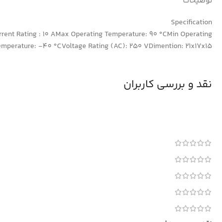
توضیحات
Specification
urrent Rating : 10 AMax Operating Temperature: 90 °CMin Operating
emperature: -40 °CVoltage Rating (AC): 250 VDimention: 21x17x15
نقد و بررسی کاربران