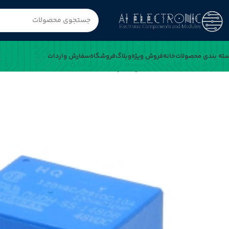
ته بندی محصولات
خانه
فروش ویژه
وبلاگ
فروشگاه
سفارش واردات
خانه
رله 48V مینیاتوری 4 پایه ژاپنی کد OUDH-SS-148DB