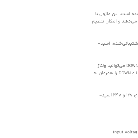
 کنترل شارژ باتری است که به‌طور خاص برای باتری‌های اسید-سربی (Lead-acid) طراحی شده است. این ماژول با
ر دیجیتال LED آن ولتاژ باتری را لحظه‌ای نمایش می‌دهد و امکان تنظیم
رودی شارژ: 0-30Vحداکثر جریان شارژ: 10 آمپرنوع باتری‌های پشتیبانی‌شده: اسید-
باتری را به ترمینال‌های باتری متصل کنید (توجه به قطبیت الزامی است).ولتاژ باتری روی نمایشگر LED ظاهر می‌شود.با فشردن دکمه‌های UP و DOWN می‌توانید ولتاژ
شروع و توقف شارژ را تنظیم کنید.شارژر مناسب را به ورودی ماژول متصل کرده و فرآیند شارژ را آغاز کنید.برای بازنشانی تنظیمات، دکمه‌های UP و DOWN را همزمان به
قابلیت تنظیم ولتاژ شارژ: امکان تعیین ولتاژ شروع و توقف شارژ.نمایشگر دیجیتال: نمایش لحظه‌ای ولتاژ باتری.سازگاری بالا: پشتیبانی از باتری‌های 12V و 24V اسید-
Input Voltag