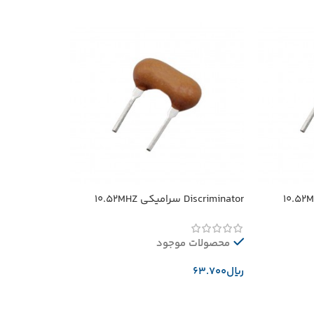
Discriminator سرامیکی 10.52MHZ
محصولات موجود
﷼
افزودن به سبد خرید