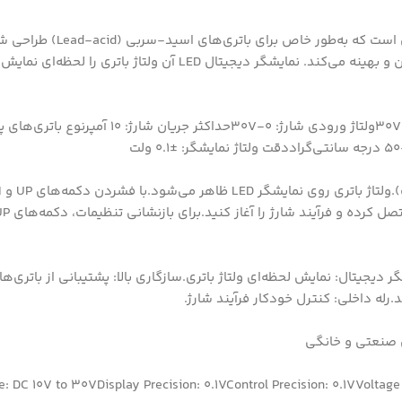
ماژول XH-M632 یک ماژول قدرتمند و پرکاربرد برای
قابلیت تنظیم دقیق ولتاژ شروع و توقف شارژ، فرآیند شارژ باتری را ایمن و بهینه می‌کند. نمایشگ
نام ماژول : XH-M632 (مشابه ماژول XH-M603 )ولتاژ تغذیه: 10-30V DCولتاژ و
رله داخلی: کنترل خودکار فرآیند شارژ.
e: DC 10V to 30VDisplay Precision: 0.1VControl Precision: 0.1VVoltage