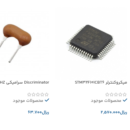
میکروکنترلر STM32F101CBT6
Discriminator سرامیکی 10.52MHZ
محصولات موجود
محصولات موجود
﷼
﷼
افزودن به سبد خرید
افزودن به سبد خرید