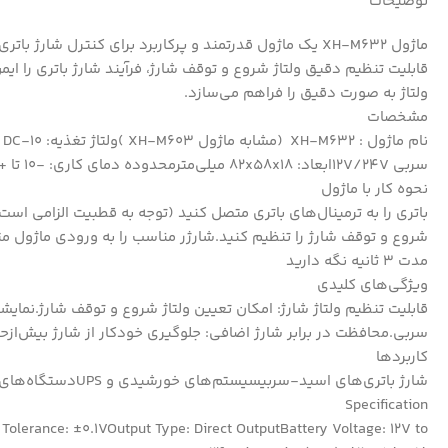
توضیحات
ولتاژ به صورت دقیق را فراهم می‌سازد.
مشخصات
سربی 12V/24Vابعاد: 82x58x18 میلی‌مترمحدوده دمای کاری: -10 تا +50 درجه سانتی‌گراددقت ولتاژ نمایشگر: ±0.1 ولت
نحوه کار با ماژول
مدت 3 ثانیه نگه دارید
ویژگی‌های کلیدی
سربی.محافظت در برابر شارژ اضافی: جلوگیری خودکار از شارژ بیش‌ازحد.
کاربردها
شارژ باتری‌های اسید-سربیسیستم‌های خورشیدی و UPSدستگاه‌های صنعتی و خانگی
Specification
 Tolerance: ±0.1VOutput Type: Direct OutputBattery Voltage: 12V to