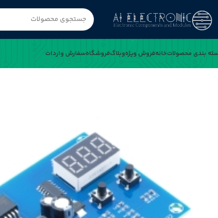
ته بندی محصولات
خانه
فروش ویژه
وبلاگ
فروشگاه
سفارش واردات
خانه
ماژول کنترل شارژ باتری XH-M632