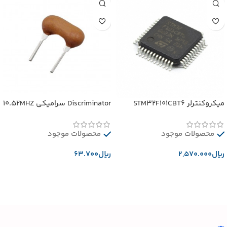
میکروکنترلر STM32F101CBT6
Discriminator سرامیکی 10.52MHZ
محصولات موجود
محصولات موجود
﷼
﷼
افزودن به سبد خرید
افزودن به سبد خرید