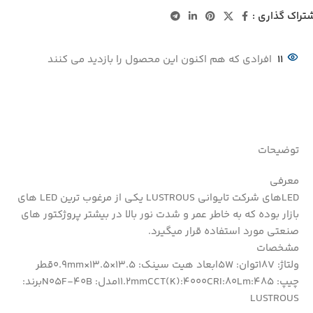
تراک گذاری :
11
افرادی که هم اکنون این محصول را بازدید می کنند
توضیحات
معرفی
LEDهای شرکت تایوانی LUSTROUS یکی از مرغوب ترین LED های
بازار بوده که به خاطر عمر و شدت نور بالا در بیشتر پروژکتور های
صنعتی مورد استفاده قرار میگیرد.
مشخصات
ولتاژ: 18Vتوان: 5Wابعاد هیت سینک: 13.5×13.5×0.9mmقطر
چیپ: 11.2mmCCT(K):4000CRI:80Lm:485مدل: N05F-40Bبرند:
LUSTROUS