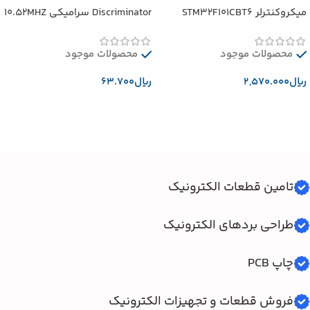
میکروکنترلر STM32F101CBT6
Discriminator سرامیکی 10.52MHZ
محصولات موجود
محصولات موجود
﷼
﷼
افزودن به سبد خرید
افزودن به سبد خرید
تامین قطعات الکترونیک
طراحی بردهای الکترونیک
چاپ PCB
فروش قطعات و تجهیزات الکترونیک