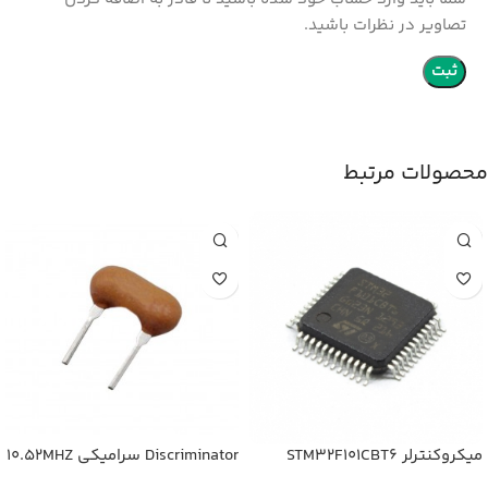
تصاویر در نظرات باشید.
محصولات مرتبط
میکروکنترلر STM32F101CBT6
Discriminator سرامیکی 10.52MHZ