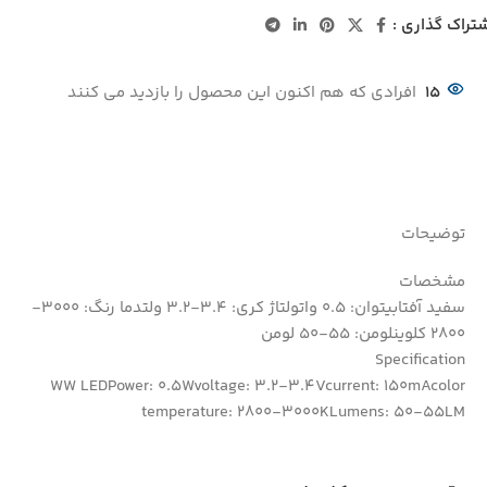
تراک گذاری :
15
افرادی که هم اکنون این محصول را بازدید می کنند
توضیحات
مشخصات
سفید آفتابیتوان: 0.5 واتولتاژ کری: 3.4-3.2 ولتدما رنگ: 3000-
2800 کلوینلومن: 55-50 لومن
Specification
WW LEDPower: 0.5Wvoltage: 3.2-3.4Vcurrent: 150mAcolor
temperature: 2800-3000KLumens: 50-55LM