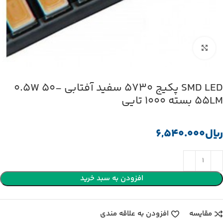
بزرگنمایی تصویر
SMD LED پکیج 5730 سفید آفتابی 0.5W 50-
55LM بسته 1000 تایی
﷼
افزودن به سبد خرید
مقایسه
افزودن به علاقه مندی