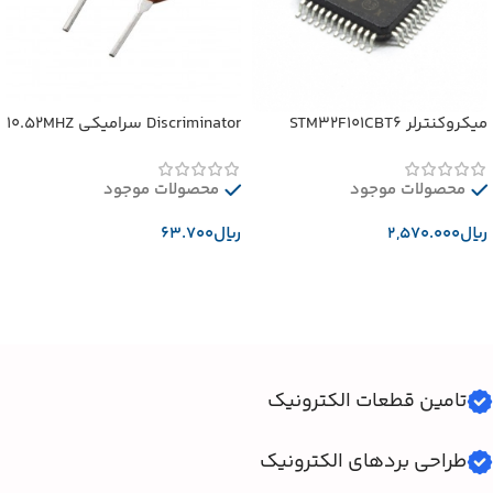
میکروکنترلر STM32F101CBT6
Discriminator سرامیکی 10.52MHZ
محصولات موجود
محصولات موجود
﷼
﷼
افزودن به سبد خرید
افزودن به سبد خرید
تامین قطعات الکترونیک
طراحی بردهای الکترونیک