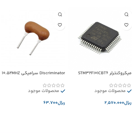
میکروکنترلر STM32F101CBT6
Discriminator سرامیکی 10.52MHZ
محصولات موجود
محصولات موجود
﷼
﷼
افزودن به سبد خرید
افزودن به سبد خرید