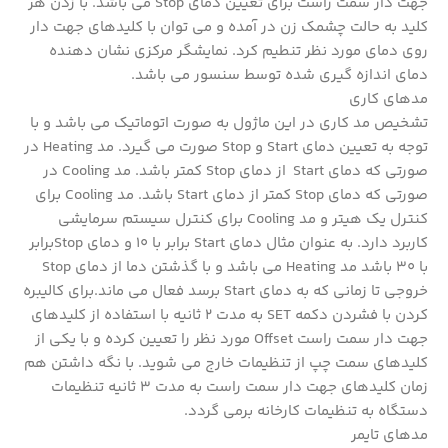
جهت دار سمت راست برای تعیین دمای Stop می باشد. با زدن هر
کلید به حالت چشمک زن در آمده و می توان با کلیدهای جهت دار
روی دمای مورد نظر تنطیم کرد. نمایشگر مرکزی نشان دهنده
دمای اندازه گیری شده توسط سنسور می باشد.
مدهای کاری
تشخیص مد کاری در این ماژول به صورت اتوماتیک می باشد و با
توجه به تعیین دمای Start و Stop صورت می گیرد. مد Heating در
صورتی که دمای Start از دمای Stop کمتر باشد. مد Cooling در
صورتی که دمای Stop کمتر از دمای Start باشد. مد Cooling برای
کنترل یک هیتر و مد Cooling برای کنترل سیستم سرمایشی
کاربرد دارد. به عنوان مثال دمای Start برابر با 10 و دمای Stopبرابر
با 30 باشد مد Heating می باشد و با گذشتن دما از دمای Stop
خروجی تا زمانی که به دمای Start برسد فعال می ماند.برای کالیبره
کردن با فشردن دکمه SET به مدت 2 ثانیه با استفاده از کلیدهای
جهت دار سمت راست Offset مورد نظر را تعیین کرده و با یکی از
کلیدهای سمت چپ از تنظیمات خارج می شوید. با نگه داشتن هم
زمان کلیدهای جهت دار سمت راست به مدت 3 ثانیه تنظیمات
دستگاه به تنظیمات کارخانه برمی گردد.
مدهای تایمر