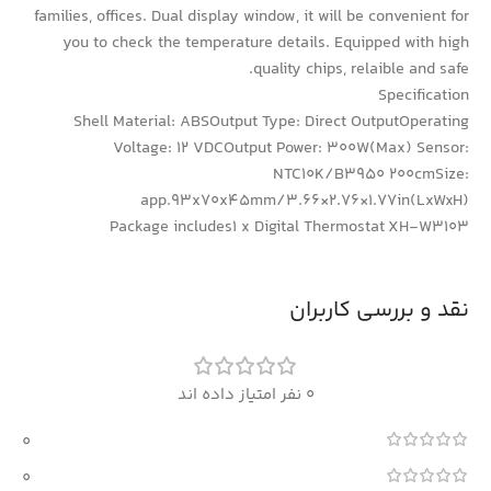
families, offices. Dual display window, it will be convenient for
you to check the temperature details. Equipped with high
quality chips, relaible and safe.
Specification
Shell Material: ABSOutput Type: Direct OutputOperating
Voltage: 12 VDCOutput Power: 300W(Max) Sensor:
NTC10K/B3950 200cmSize:
app.93x70x45mm/3.66×2.76×1.77in(LxWxH)
Package includes1 x Digital Thermostat XH-W3103
نقد و بررسی کاربران
0 نفر امتیاز داده اند
0
0