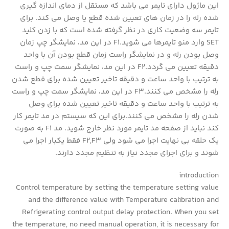
این ماژول دارای تایمر می باشد که مستقل از دمای اندازه گیری
شده رله را در زمان های تعیین شده قطع یا وصل می کند. برای
تایمر سه وضعیت کاری در نظر گرفته شده است که با زدن کلید
SET وارد منو تایمرها می شوید.F1 در این مد، نمایشگر چپ زمان
وصل بودن رله و در نمایشگر راست زمان قطع بودن آن با واحد
دقیقه تعیین می گردد.F2 در این مد، نمایشگر سمت چپ و راست
به ترتیب با واحد ساعت و دقیقه تاخیر تعیین شده برای قطع شدن
رله را مشخص می کنند.F3 در این مد، نمایشگر سمت چپ و راست
به ترتیب با واحد ساعت و دقیقه تاخیر تعیین شده برای وصل
شدن رله را مشخص می کنند.برای این که سیستم در مد تایمر کار
کند نباید از صفحه مد تایمر مورد نظر خارج شوید. مد F1 به صورت
یک حلقه بی نهایت اجرا می شود ولی F2,F3 فقط یکبار اجرا می
شوند و برای اجرای مجدد نیاز به تنظیم مجدد دارند.
introduction
Control temperature by setting the temperature setting value
and the difference value with Temperature calibration and
Refrigerating control output delay protection. When you set
the temperature, no need manual operation, it is necessary for