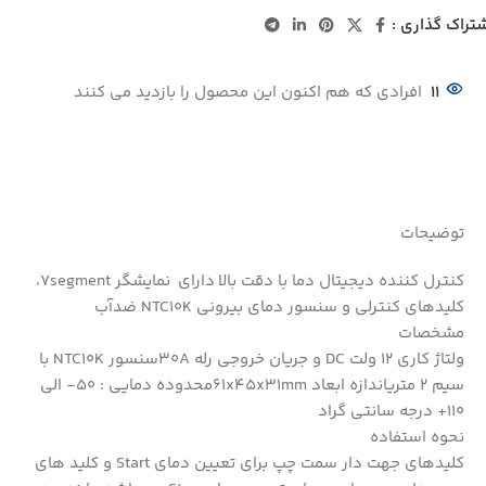
تراک گذاری :
11
افرادی که هم اکنون این محصول را بازدید می کنند
توضیحات
کنترل کننده دیجیتال دما با دقت بالا دارای نمایشگر 7segment،
کلیدهای کنترلی و سنسور دمای بیرونی NTC10K ضدآب
مشخصات
ولتاژ کاری 12 ولت DC و جریان خروجی رله 30Aسنسور NTC10K با
سیم 2 متریاندازه ابعاد 61x45x31mmمحدوده دمایی : 50- الی
110+ درجه سانتی گراد
نحوه استفاده
کلیدهای جهت دار سمت چپ برای تعیین دمای Start و کلید های