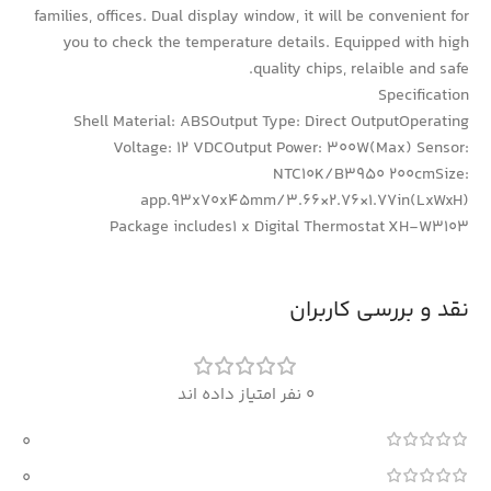
families, offices. Dual display window, it will be convenient for
you to check the temperature details. Equipped with high
quality chips, relaible and safe.
Specification
Shell Material: ABSOutput Type: Direct OutputOperating
Voltage: 12 VDCOutput Power: 300W(Max) Sensor:
NTC10K/B3950 200cmSize:
app.93x70x45mm/3.66×2.76×1.77in(LxWxH)
Package includes1 x Digital Thermostat XH-W3103
نقد و بررسی کاربران
0 نفر امتیاز داده اند
0
0