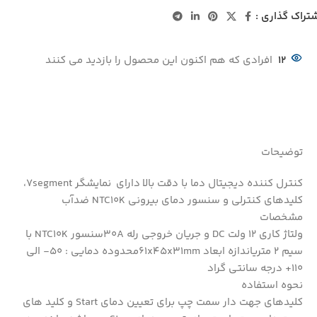
تراک گذاری :
12
افرادی که هم اکنون این محصول را بازدید می کنند
توضیحات
کنترل کننده دیجیتال دما با دقت بالا دارای نمایشگر 7segment،
کلیدهای کنترلی و سنسور دمای بیرونی NTC10K ضدآب
مشخصات
ولتاژ کاری 12 ولت DC و جریان خروجی رله 30Aسنسور NTC10K با
سیم 2 متریاندازه ابعاد 61x45x31mmمحدوده دمایی : 50- الی
110+ درجه سانتی گراد
نحوه استفاده
کلیدهای جهت دار سمت چپ برای تعیین دمای Start و کلید های