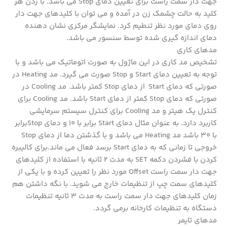
جهت دار سمت راست برای تعیین دمای Stop می باشد. با زدن هر
کلید به حالت چشمک زن در آمده و می توان با کلیدهای جهت دار
روی دمای مورد نظر تنطیم کرد. نمایشگر مرکزی نشان دهنده
دمای اندازه گیری شده توسط سنسور می باشد.
مدهای کاری
تشخیص مد کاری در این ماژول به صورت اتوماتیک می باشد و با
توجه به تعیین دمای Start و Stop صورت می گیرد. مد Heating در
صورتی که دمای Start از دمای Stop کمتر باشد. مد Cooling در
صورتی که دمای Stop کمتر از دمای Start باشد. مد Cooling برای
کنترل یک هیتر و مد Cooling برای کنترل سیستم سرمایشی
کاربرد دارد. به عنوان مثال دمای Start برابر با 10 و دمای Stopبرابر
با 30 باشد مد Heating می باشد و با گذشتن دما از دمای Stop
خروجی تا زمانی که به دمای Start برسد فعال می ماند.برای کالیبره
کردن با فشردن دکمه SET به مدت 2 ثانیه با استفاده از کلیدهای
جهت دار سمت راست Offset مورد نظر را تعیین کرده و با یکی از
کلیدهای سمت چپ از تنظیمات خارج می شوید. با نگه داشتن هم
زمان کلیدهای جهت دار سمت راست به مدت 3 ثانیه تنظیمات
دستگاه به تنظیمات کارخانه برمی گردد.
مدهای تایمر