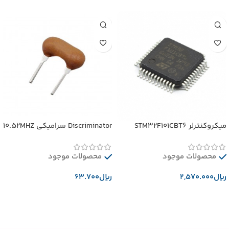
میکروکنترلر STM32F101CBT6
Discriminator سرامیکی 10.52MHZ
محصولات موجود
محصولات موجود
﷼
﷼
افزودن به سبد خرید
افزودن به سبد خرید