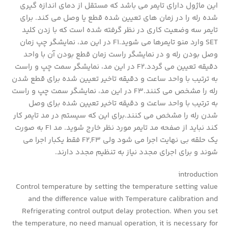
این ماژول دارای تایمر می باشد که مستقل از دمای اندازه گیری
شده رله را در زمان های تعیین شده قطع یا وصل می کند. برای
تایمر سه وضعیت کاری در نظر گرفته شده است که با زدن کلید
SET وارد منو تایمرها می شوید.F1 در این مد، نمایشگر چپ زمان
وصل بودن رله و در نمایشگر راست زمان قطع بودن آن با واحد
دقیقه تعیین می گردد.F2 در این مد، نمایشگر سمت چپ و راست
به ترتیب با واحد ساعت و دقیقه تاخیر تعیین شده برای قطع شدن
رله را مشخص می کنند.F3 در این مد، نمایشگر سمت چپ و راست
به ترتیب با واحد ساعت و دقیقه تاخیر تعیین شده برای وصل
شدن رله را مشخص می کنند.برای این که سیستم در مد تایمر کار
کند نباید از صفحه مد تایمر مورد نظر خارج شوید. مد F1 به صورت
یک حلقه بی نهایت اجرا می شود ولی F2,F3 فقط یکبار اجرا می
شوند و برای اجرای مجدد نیاز به تنظیم مجدد دارند.
introduction
Control temperature by setting the temperature setting value
and the difference value with Temperature calibration and
Refrigerating control output delay protection. When you set
the temperature, no need manual operation, it is necessary for