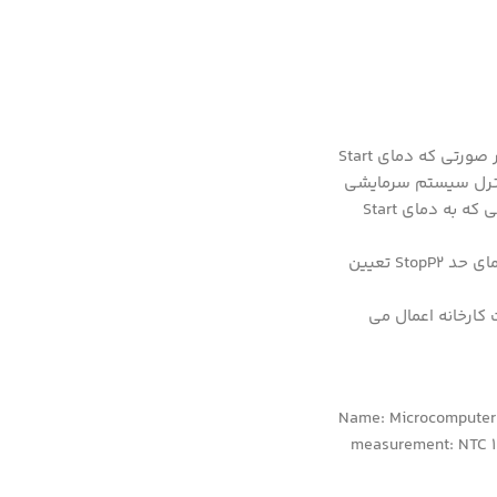
مدهای کاریتشخیص مد کاری در این ماژول به صورت اتوماتیک می باشد و با توجه به تعیین دمای Start و Stop صورت می گیرد. مد Heating در صورتی که دمای Start
تی که دمای Stop کمتر از دمای Start باشد. مد Cooling برای کنترل یک هیتر و مد Cooling برای کنترل سیستم سرمایشی
کاربرد دارد. به عنوان مثال دمای Start برابر با 10 و دمای Stopبرابر با 30 باشد مد Heating می باشد و با گذشتن دما از دمای Stop خروجی تا زمانی که به دمای Start
تنظیم پارامترهابا زدن جهت بالا دمای Start و با زدن جهت پایین دمای Stop تنظیم شده نمایش داده می شود.P0 تنظیم دمای StartP1 تنظیم دمای حد StopP2 تعیین
ژول(با نگه داشتن کلید های جهت دار به مدت بیشتر از 3 ثانیه تنظیمات کارخانه اعمال می
Name: Microcomputer 
measurement: NTC 10