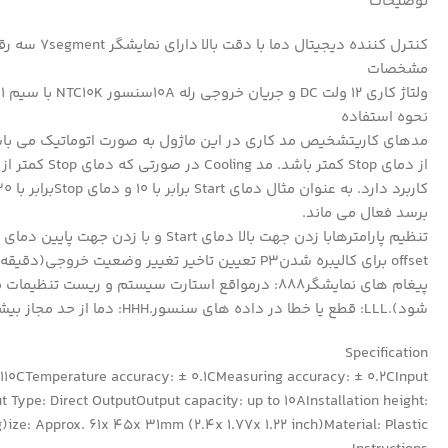
توضیحات
کنترل کننده دیجیتال دما با دقت بالا دارای نمایشگر 7segment سه رقمی، کلیدهای کنترلی و سنسور دمای بیرونی NTC10K ضدآب
مشخصات
ولتاژ کاری 12 ولت DC و جریان خروجی رله 10Aسنسور NTC10K با سیم 1 متریاندازه ابعاد 61x45x31mm
نحوه استفاده
برسد فعال می ماند.
offset برای کالیبره شدنP3 تعیین تاخیر تغییر وضعیت خروجی(دقیقه)
شود).LLL: قطع یا خطا در داده های سنسور.HHH: دما از حد مجاز بیشتر است.
Specification
0CTemperature accuracy: ± 0.1CMeasuring accuracy: ± 0.2CInput
Type: Direct OutputOutput capacity: up to 10AInstallation height:
e: Approx. 61x 45x 31mm (2.4x 1.77x 1.22 inch)Material: Plastic