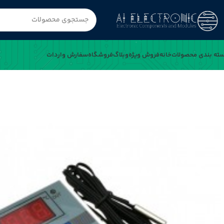
ته بندی محصولات
خانه
فروش ویژه
وبلاگ
فروشگاه
سفارش واردات
خانه
ترموستات دیجیتال 12VDC مدل XH-W3002