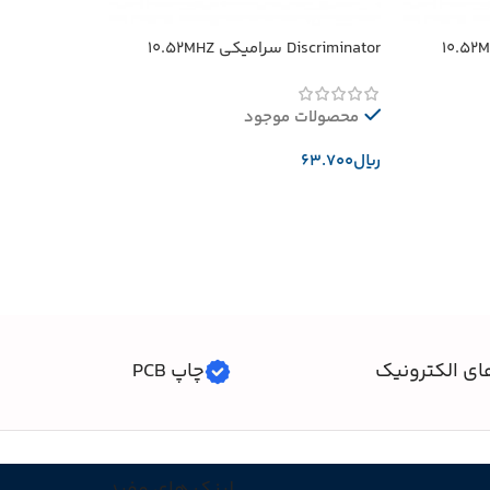
Discriminator سرامیکی 10.52MHZ
محصولات موجود
﷼
افزودن به سبد خرید
ای الکترونیک
چاپ PCB