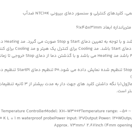
از دمای Stop کمتر باشد. مد Cooling در صور
پیغام های نمایشگر888: درمواقع استارت سیستم و ریست تنظیمات ما
Temperature ControllerModel: XH-W3002Temperature range: -50 ~ 11
 K L = 1 m waterproof probePower input: 12VOutput Power: 120WOutput 
Approx. 73mm/ 2.87inch (4mm opening)iz