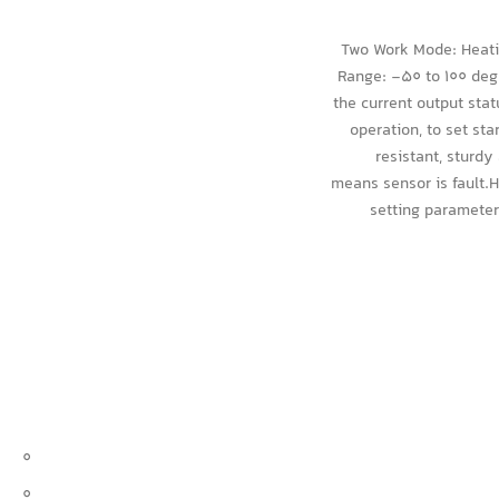
Two Work Mode: Heatin
Range: -50 to 100 degr
the current output sta
operation, to set st
resistant, sturd
means sensor is fault.H
setting parameter
0
0