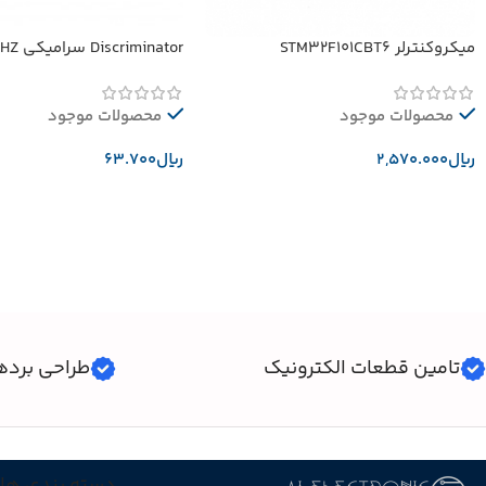
میکروکنترلر STM32F101CBT6
Discriminator سرامیکی 10.52MHZ
محصولات موجود
محصولات موجود
﷼
﷼
افزودن به سبد خرید
افزودن به سبد خرید
تامین قطعات الکترونیک
طراحی برده