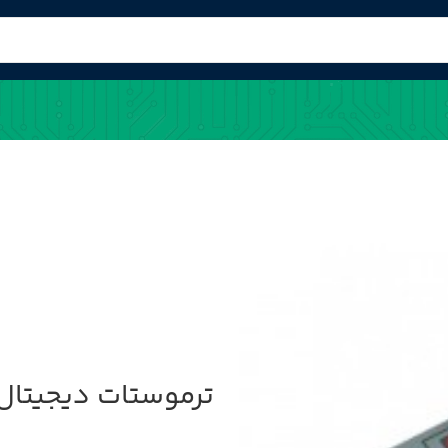
ترموستات دیجیتال 12VDC مدل -W3002