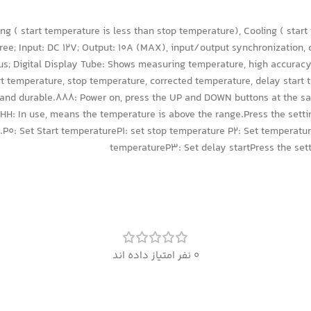
g ( start temperature is less than stop temperature), Cooling ( star
ee; Input: DC 12V; Output: 10A (MAX), input/output synchronization, c
tus; Digital Display Tube: Shows measuring temperature, high accurac
art temperature, stop temperature, corrected temperature, delay start
y and durable.888: Power on, press the UP and DOWN buttons at the sa
HH: In use, means the temperature is above the range.Press the setti
.P0: Set Start temperatureP1: set stop temperature P2: Set temperatu
temperatureP3: Set delay startPress the sett
0 نفر امتیاز داده اند