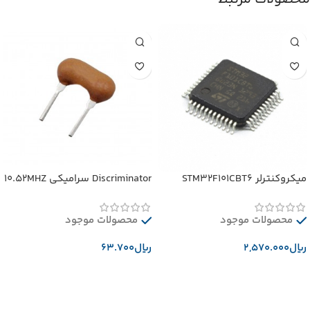
میکروکنترلر STM32F101CBT6
Discriminator سرامیکی 10.52MHZ
محصولات موجود
محصولات موجود
﷼
﷼
افزودن به سبد خرید
افزودن به سبد خرید