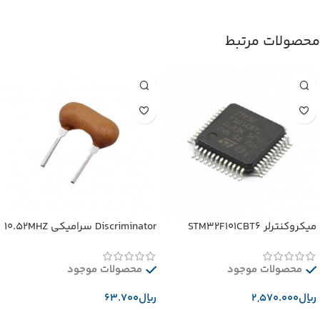
محصولات مرتبط
میکروکنترلر STM32F101CBT6
Discriminator سرامیکی 10.52MHZ
محصولات موجود
محصولات موجود
﷼
﷼