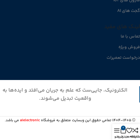
ماژول های IoT
گجت های AI
لینک های مفید
تماس با ما
فروش ویژه
درخواست تعمیرات
الکترونیک، جایی‌ست که علم به جریان می‌افتد و ایده‌ها به
واقعیت تبدیل می‌شوند.
1404-1405 تمامی حقوق این وبسایت متعلق به فروشگاه
aielectronic
می باشد.
0
قایسه
علاقه مندی
سبد خرید
منو