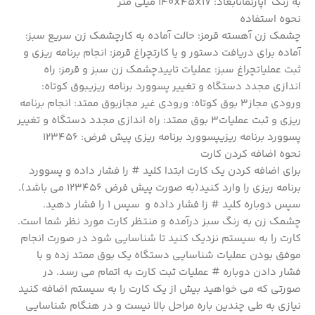
به زنگ آپارتمانابعاد: 140X45X17 میلی متر
نحوه استفاده
چشمک زن آهسته قرمز: حالت آماده به کارچشمک زن سریع سبز:
آماده برای دریافت دستور و یا کارتچراغ قرمز: انجام برنامه ریزی و
ثبت عملیاتچراغ سبز: عملیات تاییدچشمک زن سبز و قرمز: راه
اندازی مجدد دستگاه و تغییر پسوورد برنامه ریزیبوق کوتاه:
ورودی مجاز3 بوق کوتاه: ورودی غیر مجازبوق ممتد: انجام برنامه
ریزی و ثبت عملیات3 بوق ممتد: راه اندازی مجدد دستگاه و تغییر
پسوورد برنامه ریزیپسوورد برنامه ریزی پیش فرض: 123456
نحوه اضافه کردن کارت
برای اضافه کردن یک کارت ابتدا کلید # را فشار داده و پسوورد
برنامه ریزی را وارد کنید(به صورت پیش فرض 123456 می باشد).
سپس دوباره کلید # زا فشار داده و سپس 1 را فشار دهید.
چشمک زن به رنگ سبز درآمده و منتظر کارت مورد نظر شما است.
کارت را به سیستم نزدیک کنید تا شناسایی شود در صورت انجام
موفق بودن عملیات شناسایی دستگاه یک بوق ممتد زده و با
فشار دادن دوباره # عملیات ثبت کارت به اتمام می رسد. در
صورتی که می خواهید بیش از یک کارت را به سیستم اضافه کنید
نیازی به طی چندین باره مراحل بالا نیست و در هنگام شناسایی