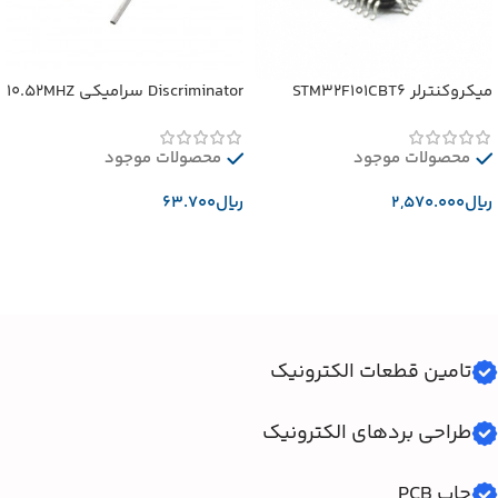
میکروکنترلر STM32F101CBT6
Discriminator سرامیکی 10.52MHZ
محصولات موجود
محصولات موجود
﷼
﷼
افزودن به سبد خرید
افزودن به سبد خرید
تامین قطعات الکترونیک
طراحی بردهای الکترونیک
چاپ PCB