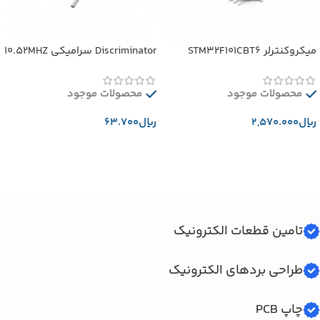
میکروکنترلر STM32F101CBT6
Discriminator سرامیکی 10.52MHZ
محصولات موجود
محصولات موجود
﷼
﷼
افزودن به سبد خرید
افزودن به سبد خرید
تامین قطعات الکترونیک
طراحی بردهای الکترونیک
چاپ PCB