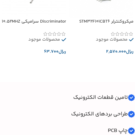
میکروکنترلر STM32F101CBT6
Discriminator سرامیکی 10.52MHZ
محصولات موجود
محصولات موجود
﷼
﷼
افزودن به سبد خرید
افزودن به سبد خرید
تامین قطعات الکترونیک
طراحی بردهای الکترونیک
چاپ PCB