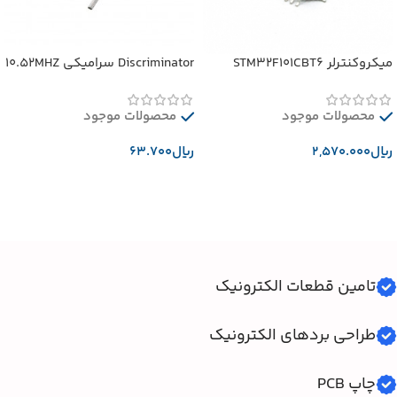
میکروکنترلر STM32F101CBT6
Discriminator سرامیکی 10.52MHZ
محصولات موجود
محصولات موجود
﷼
﷼
افزودن به سبد خرید
افزودن به سبد خرید
تامین قطعات الکترونیک
طراحی بردهای الکترونیک
چاپ PCB