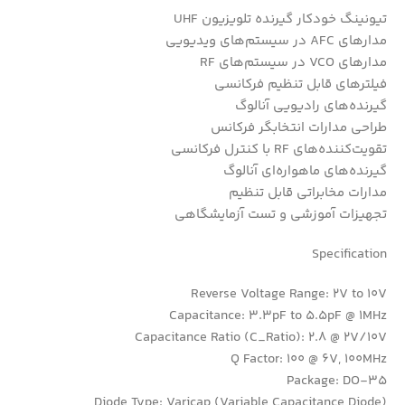
تیونینگ خودکار گیرنده تلویزیون UHF
مدارهای AFC در سیستم‌های ویدیویی
مدارهای VCO در سیستم‌های RF
فیلترهای قابل تنظیم فرکانسی
گیرنده‌های رادیویی آنالوگ
طراحی مدارات انتخابگر فرکانس
تقویت‌کننده‌های RF با کنترل فرکانسی
گیرنده‌های ماهواره‌ای آنالوگ
مدارات مخابراتی قابل تنظیم
تجهیزات آموزشی و تست آزمایشگاهی
Specification
Reverse Voltage Range: 2V to 10V
Capacitance: 3.3pF to 5.5pF @ 1MHz
Capacitance Ratio (C_Ratio): 2.8 @ 2V/10V
Q Factor: 100 @ 6V, 100MHz
Package: DO-35
Diode Type: Varicap (Variable Capacitance Diode)