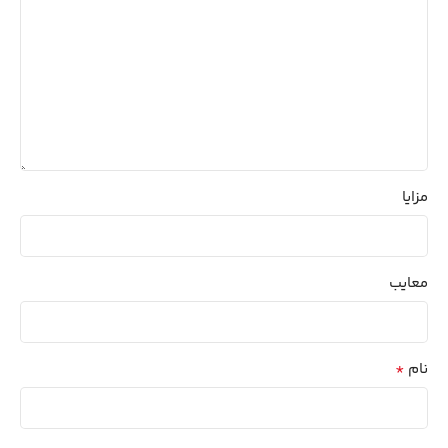
مزایا
معایب
*
نام