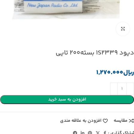
بزرگنمایی تصویر
دیود 1S2339 بسته200 تایی
﷼
افزودن به سبد خرید
مقایسه
افزودن به علاقه مندی
تراک گذاری :