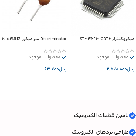
میکروکنترلر STM32F101CBT6
Discriminator سرامیکی 10.52MHZ
محصولات موجود
محصولات موجود
﷼
﷼
افزودن به سبد خرید
افزودن به سبد خرید
تامین قطعات الکترونیک
طراحی بردهای الکترونیک