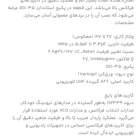
نشان‌دهنده تلفات بسیار کم و عملکرد دقیق در کاربردهای
فرکانس بالا می‌باشد. این قطعه در پکیج استاندارد DO-35 عرضه
می‌شود که نصب آن را در بردهای معمولی آسان می‌سازد.
مشخصات
ولتاژ کاری: 2V تا 10V (معکوس)
ظرفیت خازنی: 3.3pF تا 5.5pF در 1MHz
نسبت تغییر ظرفیت (C_Ratio): 2.8@2V/10V
Q فاکتور: 100@6V, 100MHz
پکیج: DO-35
نوع دیود: وری‌کپ (Varicap)
کاربرد اصلی: AFT گیرنده UHF تلویزیونی
کاربردهای رایج
دیود 1S2339 به‌طور گسترده در مدارهای تیونینگ خودکار،
مدارات انتخاب فرکانس، و مدارات VCO مورد استفاده قرار
می‌گیرد. عملکرد پایدار، ضریب Q بالا و ظرفیت متغیر دقیق آن را
برای کاربردهای فرکانسی حساس در تجهیزات رادیویی و
تلویزیونی ایده‌آل کرده است.