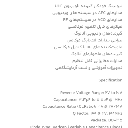
تیونینگ خودکار گیرنده تلویزیون UHF
مدارهای AFC در سیستم‌های ویدیویی
مدارهای VCO در سیستم‌های RF
فیلترهای قابل تنظیم فرکانسی
گیرنده‌های رادیویی آنالوگ
طراحی مدارات انتخابگر فرکانس
تقویت‌کننده‌های RF با کنترل فرکانسی
گیرنده‌های ماهواره‌ای آنالوگ
مدارات مخابراتی قابل تنظیم
تجهیزات آموزشی و تست آزمایشگاهی
Specification
Reverse Voltage Range: 2V to 10V
Capacitance: 3.3pF to 5.5pF @ 1MHz
Capacitance Ratio (C_Ratio): 2.8 @ 2V/10V
Q Factor: 100 @ 6V, 100MHz
Package: DO-35
Diode Type: Varicap (Variable Capacitance Diode)