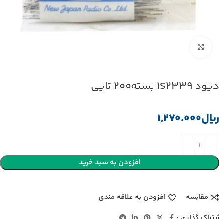
بزرگنمایی تصویر
دیود 1S2339 بسته200 تایی
﷼
افزودن به سبد خرید
مقایسه
افزودن به علاقه مندی
تراک گذاری :