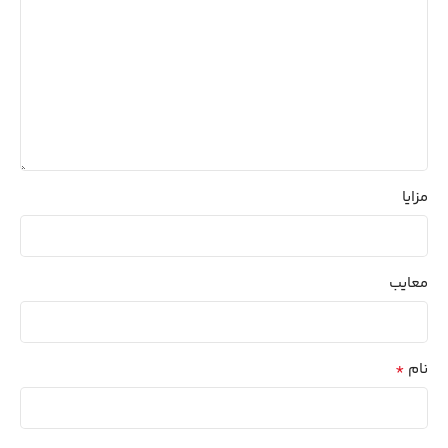
مزایا
معایب
*
نام