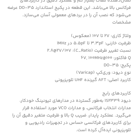
نشان‌دهنده تلفات بسیار کم و عملکرد دقیق در کاربردهای
فرکانس بالا می‌باشد. این قطعه در پکیج استاندارد DO-35 عرضه
می‌شود که نصب آن را در بردهای معمولی آسان می‌سازد.
مشخصات
ولتاژ کاری: 2V تا 10V (معکوس)
ظرفیت خازنی: 3.3pF تا 5.5pF در 1MHz
نسبت تغییر ظرفیت (C_Ratio): 2.8@2V/10V
Q فاکتور: 100@6V, 100MHz
پکیج: DO-35
نوع دیود: وری‌کپ (Varicap)
کاربرد اصلی: AFT گیرنده UHF تلویزیونی
کاربردهای رایج
دیود 1S2339 به‌طور گسترده در مدارهای تیونینگ خودکار،
مدارات انتخاب فرکانس، و مدارات VCO مورد استفاده قرار
می‌گیرد. عملکرد پایدار، ضریب Q بالا و ظرفیت متغیر دقیق آن را
برای کاربردهای فرکانسی حساس در تجهیزات رادیویی و
تلویزیونی ایده‌آل کرده است.