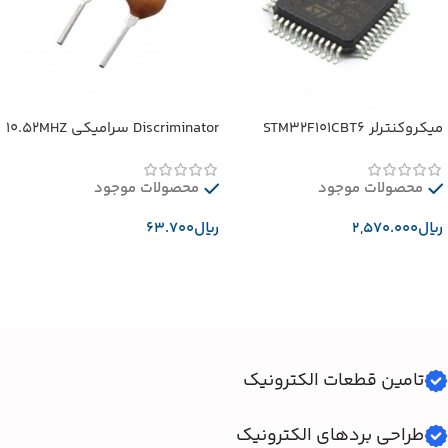
میکروکنترلر STM32F101CBT6
Discriminator سرامیکی 10.52MHZ
محصولات موجود
محصولات موجود
﷼
﷼
افزودن به سبد خرید
افزودن به سبد خرید
تامین قطعات الکترونیک
طراحی بردهای الکترونیک