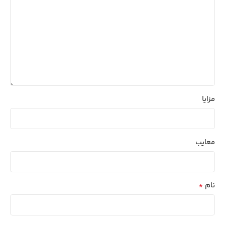
مزایا
معایب
*
نام