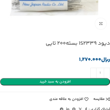
بزرگنمایی تصویر
دیود 1S2339 بسته200 تایی
﷼
افزودن به سبد خرید
مقایسه
افزودن به علاقه مندی
تراک گذاری :