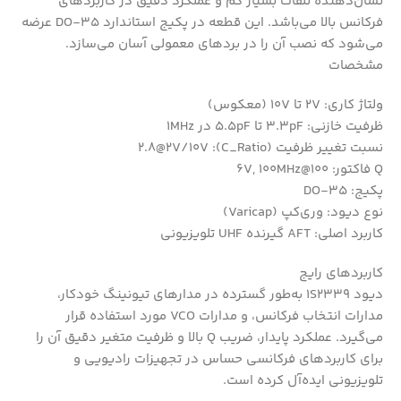
نشان‌دهنده تلفات بسیار کم و عملکرد دقیق در کاربردهای
فرکانس بالا می‌باشد. این قطعه در پکیج استاندارد DO-35 عرضه
می‌شود که نصب آن را در بردهای معمولی آسان می‌سازد.
مشخصات
ولتاژ کاری: 2V تا 10V (معکوس)
ظرفیت خازنی: 3.3pF تا 5.5pF در 1MHz
نسبت تغییر ظرفیت (C_Ratio): 2.8@2V/10V
Q فاکتور: 100@6V, 100MHz
پکیج: DO-35
نوع دیود: وری‌کپ (Varicap)
کاربرد اصلی: AFT گیرنده UHF تلویزیونی
کاربردهای رایج
دیود 1S2339 به‌طور گسترده در مدارهای تیونینگ خودکار،
مدارات انتخاب فرکانس، و مدارات VCO مورد استفاده قرار
می‌گیرد. عملکرد پایدار، ضریب Q بالا و ظرفیت متغیر دقیق آن را
برای کاربردهای فرکانسی حساس در تجهیزات رادیویی و
تلویزیونی ایده‌آل کرده است.