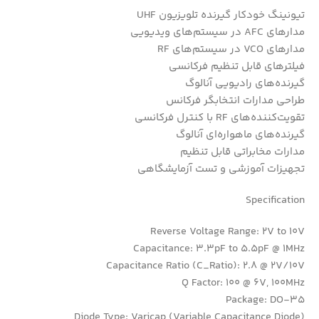
تیونینگ خودکار گیرنده تلویزیون UHF
مدارهای AFC در سیستم‌های ویدیویی
مدارهای VCO در سیستم‌های RF
فیلترهای قابل تنظیم فرکانسی
گیرنده‌های رادیویی آنالوگ
طراحی مدارات انتخابگر فرکانس
تقویت‌کننده‌های RF با کنترل فرکانسی
گیرنده‌های ماهواره‌ای آنالوگ
مدارات مخابراتی قابل تنظیم
تجهیزات آموزشی و تست آزمایشگاهی
Specification
Reverse Voltage Range: 2V to 10V
Capacitance: 3.3pF to 5.5pF @ 1MHz
Capacitance Ratio (C_Ratio): 2.8 @ 2V/10V
Q Factor: 100 @ 6V, 100MHz
Package: DO-35
Diode Type: Varicap (Variable Capacitance Diode)