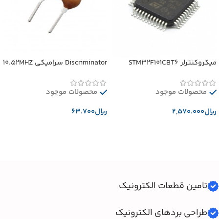
میکروکنترلر STM32F101CBT6
Discriminator سرامیکی 10.52MHZ
محصولات موجود
محصولات موجود
﷼
﷼
افزودن به سبد خرید
افزودن به سبد خرید
تامین قطعات الکترونیک
طراحی بردهای الکترونیک