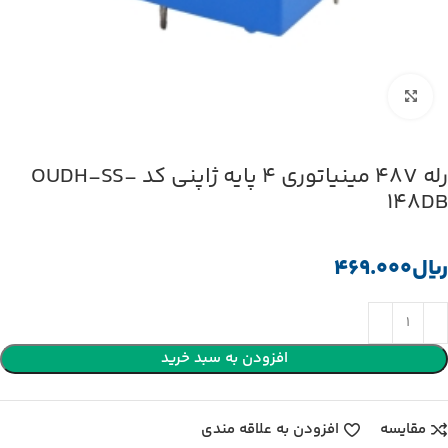
بزرگنمایی تصویر
رله 48V مینیاتوری 4 پایه ژاپنی کد OUDH-SS-
148DB
﷼
افزودن به سبد خرید
مقایسه
افزودن به علاقه مندی