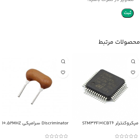
محصولات مرتبط
میکروکنترلر STM32F101CBT6
Discriminator سرامیکی 10.52MHZ