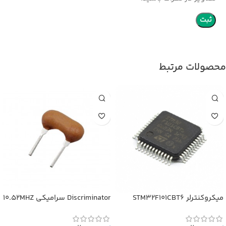
محصولات مرتبط
میکروکنترلر STM32F101CBT6
Discriminator سرامیکی 10.52MHZ