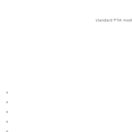
standard 38K modul
0
0
0
0
0