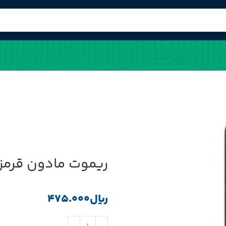
ریموت مادون قرمز 21 کلی
﷼