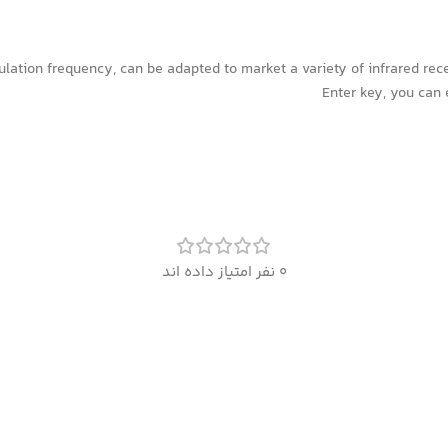
ation frequency, can be adapted to market a variety of infrared recei
Enter key, you can 
0 نفر امتیاز داده اند