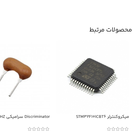
محصولات مرتبط
میکروکنترلر STM32F101CBT6
Discriminator سرامیکی 10.52MHZ