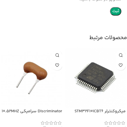
محصولات مرتبط
میکروکنترلر STM32F101CBT6
Discriminator سرامیکی 10.52MHZ