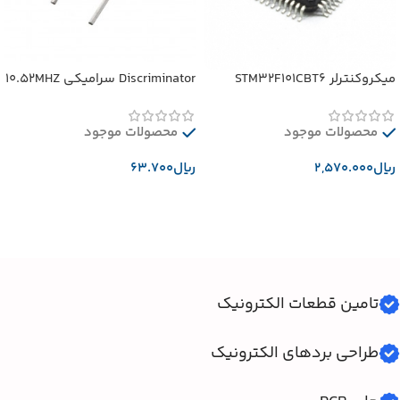
میکروکنترلر STM32F101CBT6
Discriminator سرامیکی 10.52MHZ
محصولات موجود
محصولات موجود
﷼
﷼
افزودن به سبد خرید
افزودن به سبد خرید
تامین قطعات الکترونیک
طراحی بردهای الکترونیک