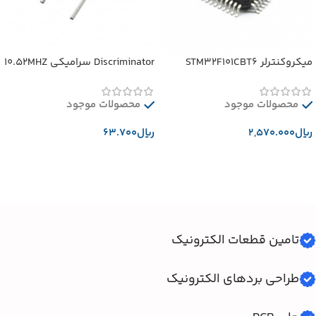
میکروکنترلر STM32F101CBT6
Discriminator سرامیکی 10.52MHZ
محصولات موجود
محصولات موجود
﷼
﷼
افزودن به سبد خرید
افزودن به سبد خرید
تامین قطعات الکترونیک
طراحی بردهای الکترونیک