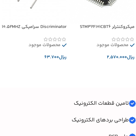
میکروکنترلر STM32F101CBT6
Discriminator سرامیکی 10.52MHZ
محصولات موجود
محصولات موجود
﷼
﷼
افزودن به سبد خرید
افزودن به سبد خرید
تامین قطعات الکترونیک
طراحی بردهای الکترونیک