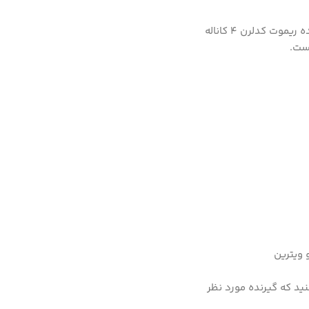
ریموت 4 کانال کدلرن با فرکانس کاری 315 مگاهرتز که دارای باتری بوده و آماده به کار است، بدین وسیله به راحتی می توانید با کمک یک گیرنده ریموت کدلرن 4 کاناله
هست.
 ویترین
ید که گیرنده مورد نظر