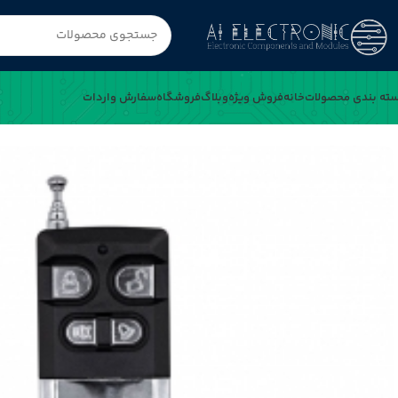
ته بندی محصولات
خانه
فروش ویژه
وبلاگ
فروشگاه
سفارش واردات
خانه
ریموت 4 کانال کدلرن آنتن دار 315MHz مارک بتا