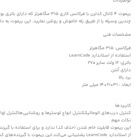
توضیحات
چندین وسیله را از طریق رله خاموش و روشن نمایید. این ریموت به د
مشخصات فنی
فرکانس: 315 مگاهرتز
استفاده از استاندارد LearnCode
باتری: 12 ولت سایز 27a
دارای آنتن
برد بالا
ابعاد : 31*61*14 میلی متر
کاربردها
کنترل درب‌های اتوماتیککنترل انواع لوسترها و روشنایی‌هاکنترل لوا
نکات مهم
این ریموت قابلیت خام شدن (حذف کد) ندارد و برای استفاده با گیرن
از استاندارد LearnCode پشتیبانی می‌کند.این ریموت با گیرنده‌های کدلرن 315MHz مانند مدل‌های RXC6 و RX480 سازگار است.