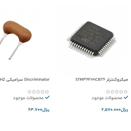
میکروکنترلر STM32F101CBT6
Discriminator سرامیکی 10.52MHZ
محصولات موجود
محصولات موجود
﷼
﷼
افزودن به سبد خرید
افزودن به سبد خرید