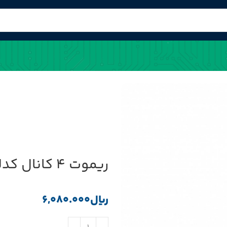
ریموت 4 کانال کدلرن آنتن دار 315MHz مارک بتا
﷼