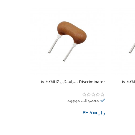
Discriminator سرامیکی 10.52MHZ
محصولات موجود
﷼
افزودن به سبد خرید