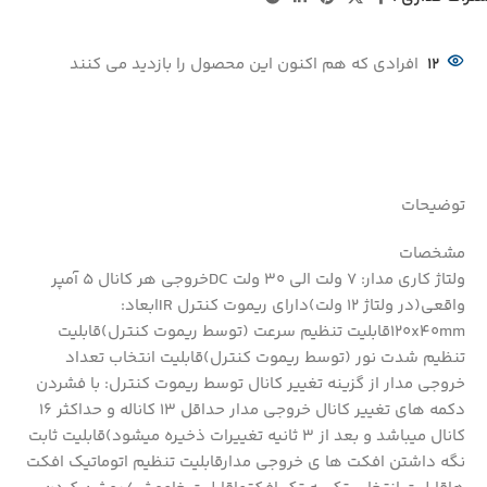
12
افرادی که هم اکنون این محصول را بازدید می کنند
توضیحات
مشخصات
ولتاژ کاری مدار: 7 ولت الی 30 ولت DCخروجی هر کانال 5 آمپر
واقعی(در ولتاژ 12 ولت)دارای ریموت کنترل IRابعاد:
120x40mmقابلیت تنظیم سرعت (توسط ریموت کنترل)قابلیت
تنظیم شدت نور (توسط ریموت کنترل)قابلیت انتخاب تعداد
خروجی مدار از گزینه تغییر کانال توسط ریموت کنترل: با فشردن
دکمه های تغییر کانال خروجی مدار حداقل 13 کاناله و حداکثر 16
کانال میباشد و بعد از 3 ثانیه تغییرات ذخیره میشود)قابلیت ثابت
نگه داشتن افکت ها ی خروجی مدارقابلیت تنظیم اتوماتیک افکت