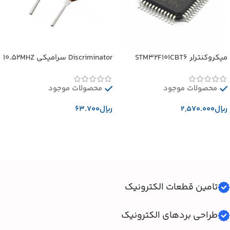
میکروکنترلر STM32F101CBT6
Discriminator سرامیکی 10.52MHZ
محصولات موجود
محصولات موجود
﷼
﷼
افزودن به سبد خرید
افزودن به سبد خرید
تامین قطعات الکترونیک
طراحی بردهای الکترونیک