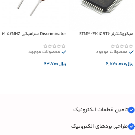
میکروکنترلر STM32F101CBT6
Discriminator سرامیکی 10.52MHZ
محصولات موجود
محصولات موجود
﷼
﷼
افزودن به سبد خرید
افزودن به سبد خرید
تامین قطعات الکترونیک
طراحی بردهای الکترونیک