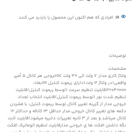
18
افرادی که هم اکنون این محصول را بازدید می کنند
توضیحات
مشخصات
ولتاژ کاری مدار: 7 ولت الی 30 ولت DCخروجی هر کانال 5 آمپر
واقعی(در ولتاژ 12 ولت)دارای ریموت کنترل IRابعاد:
120x40mmقابلیت تنظیم سرعت (توسط ریموت کنترل)قابلیت
تنظیم شدت نور (توسط ریموت کنترل)قابلیت انتخاب تعداد
خروجی مدار از گزینه تغییر کانال توسط ریموت کنترل: با فشردن
دکمه های تغییر کانال خروجی مدار حداقل 13 کاناله و حداکثر 16
کانال میباشد و بعد از 3 ثانیه تغییرات ذخیره میشود)قابلیت ثابت
نگه داشتن افکت ها ی خروجی مدارقابلیت تنظیم اتوماتیک افکت