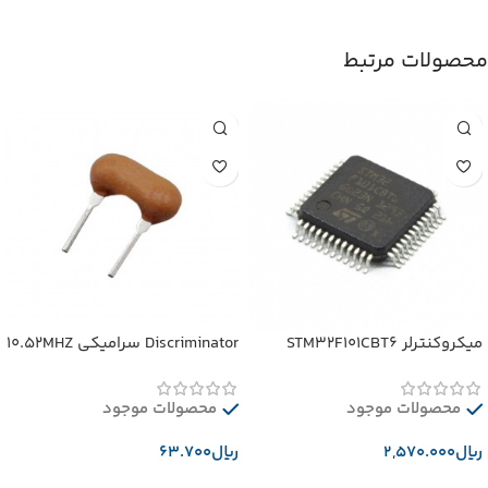
محصولات مرتبط
میکروکنترلر STM32F101CBT6
Discriminator سرامیکی 10.52MHZ
محصولات موجود
محصولات موجود
﷼
﷼
افزودن به سبد خرید
افزودن به سبد خرید