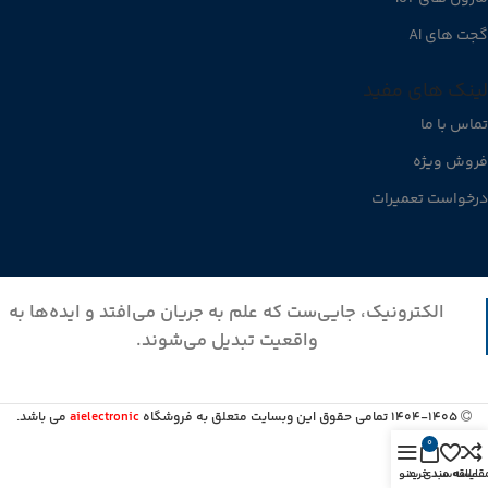
گجت های AI
لینک های مفید
تماس با ما
فروش ویژه
درخواست تعمیرات
الکترونیک، جایی‌ست که علم به جریان می‌افتد و ایده‌ها به
واقعیت تبدیل می‌شوند.
1404-1405 تمامی حقوق این وبسایت متعلق به فروشگاه
aielectronic
می باشد.
0
قایسه
علاقه مندی
سبد خرید
منو