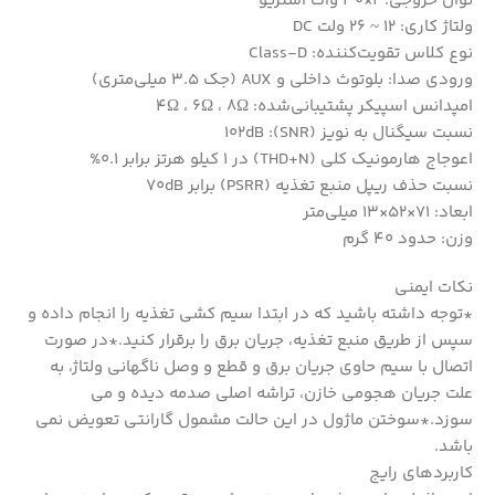
توان خروجی: 2×30 وات استریو
ولتاژ کاری: 12 ~ 26 ولت DC
نوع کلاس تقویت‌کننده: Class-D
ورودی صدا: بلوتوث داخلی و AUX (جک 3.5 میلی‌متری)
امپدانس اسپیکر پشتیبانی‌شده: 4Ω ، 6Ω ، 8Ω
نسبت سیگنال به نویز (SNR): 102dB
اعوجاج هارمونیک کلی (THD+N) در 1 کیلو هرتز برابر 0.1%
نسبت حذف ریپل منبع تغذیه (PSRR) برابر 70dB
ابعاد: 71×52×13 میلی‌متر
وزن: حدود 40 گرم
نکات ایمنی
*توجه داشته باشید که در ابتدا سیم کشی تغذیه را انجام داده و
سپس از طریق منبع تغذیه، جریان برق را برقرار کنید.*در صورت
اتصال با سیم حاوی جریان برق و قطع و وصل ناگهانی ولتاژ، به
علت جریان هجومی خازن، تراشه اصلی صدمه دیده و می
سوزد.*سوختن ماژول در این حالت مشمول گارانتی تعویض نمی
باشد.
کاربردهای رایج