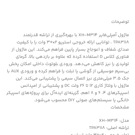
توضیحات
ماژول آمپلی‌فایر XH-M314 با بهره‌گیری از تراشه قدرتمند
TPA3118 ، توانایی ارائه خروجی استریو 2×30 وات را با کیفیت
صدای شفاف و اعوجاج بسیار پایین فراهم می‌کند. این ماژول از
فناوری کلاس D استفاده کرده که علاوه بر بازدهی بالا، گرمای
تولیدی را نیز کاهش می‌دهد. ورودی بلوتوث داخلی امکان پخش
بی‌سیم موسیقی از گوشی یا تبلت را فراهم کرده و ورودی AUX با
جک 3.5 میلی‌متری نیز اتصال سیمی را پشتیبانی می‌کند. این
ماژول با ولتاژ کاری 12 تا 26 ولت DC و پشتیبانی از امپدانس
اسپیکرهای 4، 6 و 8 اهم، گزینه‌ای ایده‌آل برای پروژه‌های اسپیکر
خانگی یا سیستم‌های صوتی DIY محسوب می‌شود.
مشخصات
مدل: XH-M314
تراشه اصلی: TPA3118