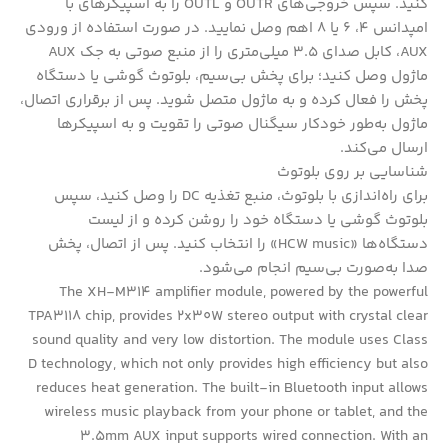
کنید. سپس خروجی‌های OUTR و OUTL را به اسپیکرهای با
امپدانس 4، 6 یا 8 اهم وصل نمایید. در صورت استفاده از ورودی
AUX، کابل صدای 3.5 میلی‌متری را از منبع صوتی به جک AUX
ماژول وصل کنید؛ برای پخش بی‌سیم، بلوتوث گوشی یا دستگاه
پخش را فعال کرده و به ماژول متصل شوید. پس از برقراری اتصال،
ماژول به‌طور خودکار سیگنال صوتی را تقویت و به اسپیکرها
ارسال می‌کند.
شناسایی بر روی بلوتوث
برای راه‌اندازی با بلوتوث، منبع تغذیه DC را وصل کنید، سپس
بلوتوث گوشی یا دستگاه خود را روشن کرده و از لیست
دستگاه‌ها «HCW music» را انتخاب کنید. پس از اتصال، پخش
صدا به‌صورت بی‌سیم انجام می‌شود.
The XH-M314 amplifier module, powered by the powerful
TPA3118 chip, provides 2x30W stereo output with crystal clear
sound quality and very low distortion. The module uses Class
D technology, which not only provides high efficiency but also
reduces heat generation. The built-in Bluetooth input allows
wireless music playback from your phone or tablet, and the
3.5mm AUX input supports wired connection. With an