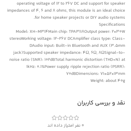
operating voltage of 12 to 26V DC and support for speaker
impedances of 4, 6 and 8 ohms, this module is an ideal choice
for home speaker projects or DIY audio systems.
Specifications
Model: XH-M314Main chip: TPA3118Output power: 2×30W
stereoWorking voltage: 12~26V DCAmplifier class type: Class-
DAudio input: Built-in Bluetooth and AUX (3.5mm
jack)Supported speaker impedance: 4Ω, 6Ω, 8ΩSignal-to-
noise ratio (SNR): 102dBTotal harmonic distortion (THD+N) at
1kHz: 0.1%Power supply ripple rejection ratio (PSRR):
70dBDimensions: 71×52×13mm
Weight: about 40g
نقد و بررسی کاربران
0 نفر امتیاز داده اند