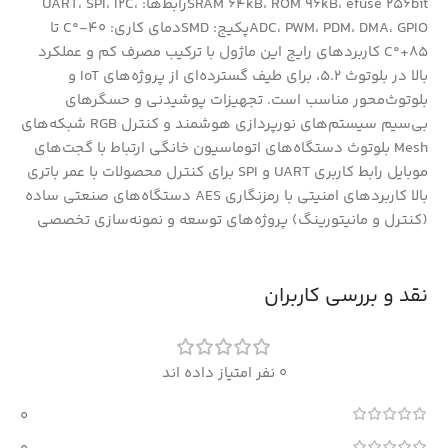
SRAM 64kB، ROM 96kB، efuse 256bitرابط‌ها: UART، SPI، I2C،
ADC، PWM، PDM، DMA، GPIOپکیج: SMDدمای کاری: 40-°C تا
85+°C کاربردهای رایج این ماژول با ترکیب مصرف کم و عملکرد
بالا در بلوتوث 5.2، برای طیف گسترده‌ای از پروژه‌های IoT و
بلوتوث‌محور مناسب است. تجهیزات پوشیدنی و حسگرهای
بی‌سیم سیستم‌های نورپردازی هوشمند و کنترل RGB شبکه‌های
Mesh بلوتوث دستگاه‌های اتوماسیون خانگی ارتباط با گجت‌های
موبایل رابط کاربری UART و SPI برای کنترل محصولات با عمر باتری
بالا کاربردهای امنیتی با رمزنگاری AES دستگاه‌های صنعتی ساده
(کنترل و مانیتورینگ) پروژه‌های توسعه و نمونه‌سازی تخصصی
نقد و بررسی کاربران
0 نفر امتیاز داده اند
0