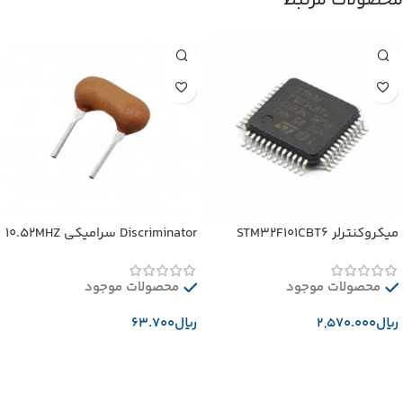
محصولات مرتبط
میکروکنترلر STM32F101CBT6
Discriminator سرامیکی 10.52MHZ
محصولات موجود
محصولات موجود
﷼
﷼
افزودن به سبد خرید
افزودن به سبد خرید