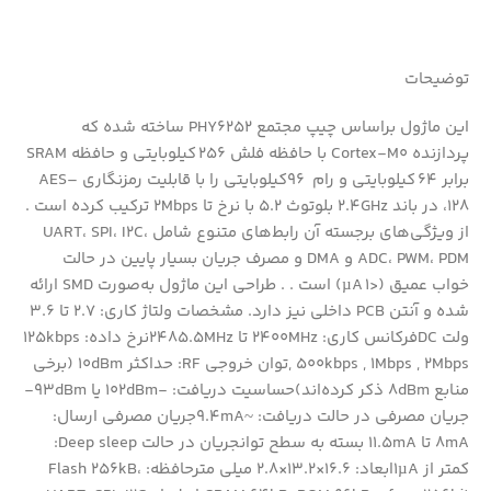
توضیحات
این ماژول براساس چیپ مجتمع PHY6252 ساخته شده که
پردازنده Cortex‑M0 با حافظه فلش 256 کیلوبایتی و حافظه SRAM
برابر 64 کیلوبایتی و رام 96کیلوبایتی را با قابلیت رمزنگاری AES‌–
128، در باند 2.4GHz بلوتوث 5.2 با نرخ تا 2Mbps ترکیب کرده است .
از ویژگی‌های برجسته آن رابط‌های متنوع شامل UART، SPI، I2C،
ADC، PWM، PDM و DMA و مصرف جریان بسیار پایین در حالت
خواب عمیق (<۱ µA) است . . طراحی این ماژول به‌صورت SMD ارائه
شده و آنتن PCB داخلی نیز دارد. مشخصات ولتاژ کاری: 2.7 تا 3.6
ولت DCفرکانس کاری: 2400MHz تا 2485.5MHzنرخ داده: 125kbps
, 500kbps , 1Mbps , 2Mbpsتوان خروجی RF: حداکثر 10dBm (برخی
منابع 8dBm ذکر کرده‌اند)حساسیت دریافت: -102dBm یا 93dBm-
جریان مصرفی در حالت دریافت: ~9.4mAجریان مصرفی ارسال:
8mA تا 11.5mA بسته به سطح توانجریان در حالت Deep sleep:
کمتر از 1µAابعاد: 16.6×13.2×2.8 میلی مترحافظه: Flash 256kB،