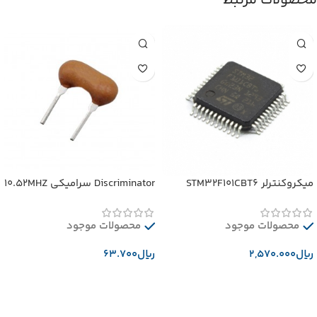
محصولات مرتبط
میکروکنترلر STM32F101CBT6
Discriminator سرامیکی 10.52MHZ
محصولات موجود
محصولات موجود
﷼
﷼
افزودن به سبد خرید
افزودن به سبد خرید