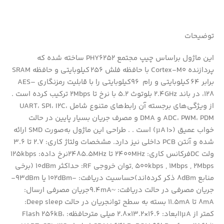
توضیحات
این ماژول براساس چیپ مجتمع PHY6252 ساخته شده که
پردازنده Cortex‑M0 با حافظه فلش 256 کیلوبایتی و حافظه SRAM
برابر 64 کیلوبایتی و رام 96کیلوبایتی را با قابلیت رمزنگاری AES‌–
128، در باند 2.4GHz بلوتوث 5.2 با نرخ تا 2Mbps ترکیب کرده است .
از ویژگی‌های برجسته آن رابط‌های متنوع شامل UART، SPI، I2C،
ADC، PWM، PDM و DMA و مصرف جریان بسیار پایین در حالت
خواب عمیق (<۱ µA) است . . طراحی این ماژول به‌صورت SMD ارائه
شده و آنتن PCB داخلی نیز دارد. مشخصات ولتاژ کاری: 2.7 تا 3.6
ولت DCفرکانس کاری: 2400MHz تا 2485.5MHzنرخ داده: 125kbps
, 500kbps , 1Mbps , 2Mbpsتوان خروجی RF: حداکثر 10dBm (برخی
منابع 8dBm ذکر کرده‌اند)حساسیت دریافت: -102dBm یا 93dBm-
جریان مصرفی در حالت دریافت: ~9.4mAجریان مصرفی ارسال:
8mA تا 11.5mA بسته به سطح توانجریان در حالت Deep sleep:
کمتر از 1µAابعاد: 16.6×13.2×2.8 میلی مترحافظه: Flash 256kB،