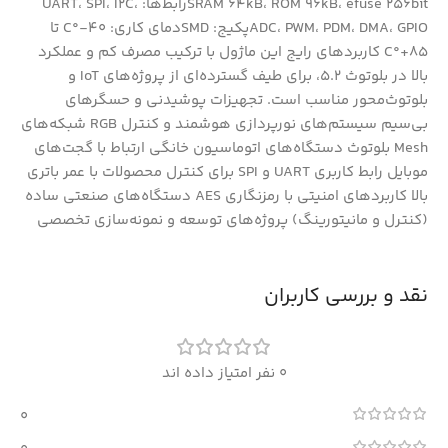
SRAM 64kB، ROM 96kB، efuse 256bitرابط‌ها: UART، SPI، I2C،
ADC، PWM، PDM، DMA، GPIOپکیج: SMDدمای کاری: 40-°C تا
85+°C کاربردهای رایج این ماژول با ترکیب مصرف کم و عملکرد
بالا در بلوتوث 5.2، برای طیف گسترده‌ای از پروژه‌های IoT و
بلوتوث‌محور مناسب است. تجهیزات پوشیدنی و حسگرهای
بی‌سیم سیستم‌های نورپردازی هوشمند و کنترل RGB شبکه‌های
Mesh بلوتوث دستگاه‌های اتوماسیون خانگی ارتباط با گجت‌های
موبایل رابط کاربری UART و SPI برای کنترل محصولات با عمر باتری
بالا کاربردهای امنیتی با رمزنگاری AES دستگاه‌های صنعتی ساده
(کنترل و مانیتورینگ) پروژه‌های توسعه و نمونه‌سازی تخصصی
نقد و بررسی کاربران
0 نفر امتیاز داده اند
0