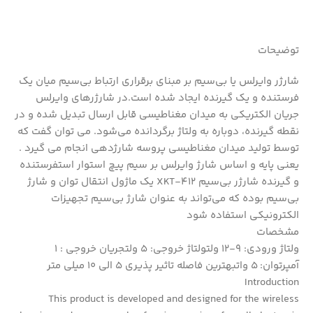
توضیحات
شارژر وایرلس یا بی‌سیم بر مبنای برقراری ارتباط بی‌سیم میان یک
فرستنده و یک گیرنده ایجاد شده است.در شارژرهای وایرلس
جریان الکتریکی به میدان مغناطیسی قابل ارسال تبدیل شده و در
نقطه گیرنده، دوباره به ولتاژ برگردانده می‌شود. می توان گفت که
توسط تولید میدان مغناطیسی پروسه شارژدهی انجام می گیرد .
یعنی پایه و اساس شارژ وایرلس بر سیم پیچ استوار استفرستنده
و گیرنده شارژر بی‌سیم XKT-412 یک ماژول انتقال توان و شارژ
بی‌سیم بوده که می‌تواند به عنوان شارژ بی‌سیم تجهیزات
الکترونیکی استفاده شود
مشخصات
ولتاژ ورودی: 9-12 ولتولتاژ خروجی: 5 ولتجریان خروجی : 1
آمپرتوان: 5 واتبهترین فاصله تاثیر پذیری 5 الی 10 میلی متر
Introduction
This product is developed and designed for the wireless