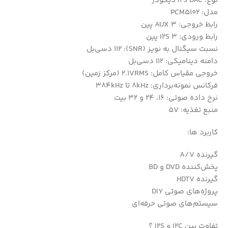
نوع: I2S DAC دیکودر
مدل: PCM5102
رابط خروجی: AUX 3 پین
رابط ورودی: I2S 3 پین
نسبت سیگنال به نویز (SNR): 112 دسی‌بل
دامنه دینامیکی: 112 دسی‌بل
خروجی مقیاس کامل: 2.1VRMS (مرکز زمین)
فرکانس نمونه‌برداری: 8kHz تا 384kHz
نرخ داده صوتی: 16، 24 و 32 بیت
منبع تغذیه: 5V
کاربرد ها:
گیرنده A/V
پخش‌کننده DVD و BD
گیرنده HDTV
پروژه‌های صوتی DIY
سیستم‌های صوتی حرفه‌ای
تفاوت بین I2C و I2S ؟