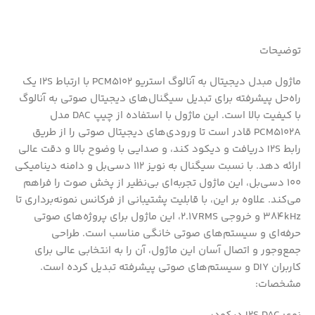
توضیحات
ماژول مبدل دیجیتال به آنالوگ استریو PCM5102 با ارتباط I2S یک
راه‌حل پیشرفته برای تبدیل سیگنال‌های دیجیتال صوتی به آنالوگ
با کیفیت بالا است. این ماژول با استفاده از چیپ DAC مدل
PCM5102A قادر است تا ورودی‌های دیجیتال صوتی را از طریق
رابط I2S دریافت و دیکود کند، و صدایی با وضوح بالا و دقت عالی
ارائه دهد. با نسبت سیگنال به نویز 112 دسی‌بل و دامنه دینامیکی
100 دسی‌بل، این ماژول تجربه‌ای بی‌نظیر از پخش صوت را فراهم
می‌کند. علاوه بر این، با قابلیت پشتیبانی از فرکانس نمونه‌برداری تا
384kHz و خروجی 2.1VRMS، این ماژول برای پروژه‌های صوتی
حرفه‌ای و سیستم‌های صوتی خانگی مناسب است. طراحی
جمع‌وجور و اتصال آسان این ماژول، آن را به انتخابی عالی برای
کاربران DIY و سیستم‌های صوتی پیشرفته تبدیل کرده است.
مشخصات: