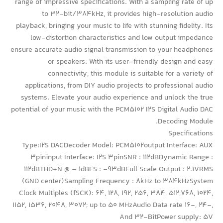
range of impressive specifications. With a sampling rate of up
to 32-bit/384kHz, it provides high-resolution audio
playback, bringing your music to life with stunning fidelity. Its
low-distortion characteristics and low output impedance
ensure accurate audio signal transmission to your headphones
or speakers. With its user-friendly design and easy
connectivity, this module is suitable for a variety of
applications, from DIY audio projects to professional audio
systems. Elevate your audio experience and unlock the true
potential of your music with the PCM5102 I2S Digital Audio DAC
Decoding Module.
Specifications
Type:I2S DACDecoder Model: PCM5102output Interface: AUX
3pininput Interface: I2S 3pinSNR : 112dBDynamic Range :
112dBTHD+N @ – 1dBFS : -93dBFull Scale Output : 2.1VRMS
(GND center)Sampling Frequency : 8kHz to 384kHzSystem
Clock Multiples (fSCK): 64, 128, 192, 256, 384, 512,768, 1024,
1152, 1536, 2048, 3072; up to 50 MHzAudio Data rate 16-, 24-,
And 32-BitPower supply: 5V