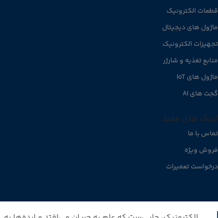
قطعات الکترونیک
ماژول های دیجیتال
تجهیزات الکترونیک
منابع تغذیه و شارژر
ماژول های IoT
گجت های AI
لینک های مفید
تماس با ما
فروش ویژه
درخواست تعمیرات
الکترونیک، جایی‌ست که علم به جریان می‌افتد و ایده‌ها به