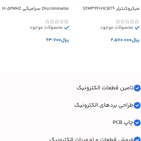
میکروکنترلر STM32F101CBT6
Discriminator سرامیکی 10.52MHZ
محصولات موجود
محصولات موجود
﷼
﷼
افزودن به سبد خرید
افزودن به سبد خرید
تامین قطعات الکترونیک
طراحی بردهای الکترونیک
چاپ PCB
فروش قطعات و تجهیزات الکترونیک