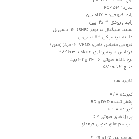
نوع: I2S DAC دیکودر
مدل: PCM5102
رابط خروجی: AUX 3 پین
رابط ورودی: I2S 3 پین
نسبت سیگنال به نویز (SNR): 112 دسی‌بل
دامنه دینامیکی: 112 دسی‌بل
خروجی مقیاس کامل: 2.1VRMS (مرکز زمین)
فرکانس نمونه‌برداری: 8kHz تا 384kHz
نرخ داده صوتی: 16، 24 و 32 بیت
منبع تغذیه: 5V
کاربرد ها:
گیرنده A/V
پخش‌کننده DVD و BD
گیرنده HDTV
پروژه‌های صوتی DIY
سیستم‌های صوتی حرفه‌ای
تفاوت بین I2C و I2S ؟