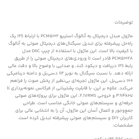
توضیحات
ماژول مبدل دیجیتال به آنالوگ استریو PCM5102 با ارتباط I2S یک
راه‌حل پیشرفته برای تبدیل سیگنال‌های دیجیتال صوتی به آنالوگ
با کیفیت بالا است. این ماژول با استفاده از چیپ DAC مدل
PCM5102A قادر است تا ورودی‌های دیجیتال صوتی را از طریق
رابط I2S دریافت و دیکود کند، و صدایی با وضوح بالا و دقت عالی
ارائه دهد. با نسبت سیگنال به نویز 112 دسی‌بل و دامنه دینامیکی
100 دسی‌بل، این ماژول تجربه‌ای بی‌نظیر از پخش صوت را فراهم
می‌کند. علاوه بر این، با قابلیت پشتیبانی از فرکانس نمونه‌برداری تا
384kHz و خروجی 2.1VRMS، این ماژول برای پروژه‌های صوتی
حرفه‌ای و سیستم‌های صوتی خانگی مناسب است. طراحی
جمع‌وجور و اتصال آسان این ماژول، آن را به انتخابی عالی برای
کاربران DIY و سیستم‌های صوتی پیشرفته تبدیل کرده است.
مشخصات: