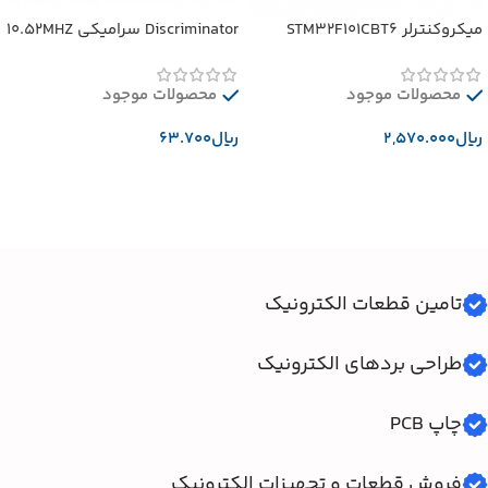
میکروکنترلر STM32F101CBT6
Discriminator سرامیکی 10.52MHZ
محصولات موجود
محصولات موجود
﷼
﷼
افزودن به سبد خرید
افزودن به سبد خرید
تامین قطعات الکترونیک
طراحی بردهای الکترونیک
چاپ PCB
فروش قطعات و تجهیزات الکترونیک