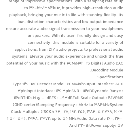
range of impressive specifications. With a sampling rate of up
to 32-bit/384kHz, it provides high-resolution audio
playback, bringing your music to life with stunning fidelity. Its
low-distortion characteristics and low output impedance
ensure accurate audio signal transmission to your headphones
or speakers. With its user-friendly design and easy
connectivity, this module is suitable for a variety of
applications, from DIY audio projects to professional audio
systems. Elevate your audio experience and unlock the true
potential of your music with the PCM5102 I2S Digital Audio DAC
Decoding Module.
Specifications
Type:I2S DACDecoder Model: PCM5102output Interface: AUX
3pininput Interface: I2S 3pinSNR : 112dBDynamic Range :
112dBTHD+N @ – 1dBFS : -93dBFull Scale Output : 2.1VRMS
(GND center)Sampling Frequency : 8kHz to 384kHzSystem
Clock Multiples (fSCK): 64, 128, 192, 256, 384, 512,768, 1024,
1152, 1536, 2048, 3072; up to 50 MHzAudio Data rate 16-, 24-,
And 32-BitPower supply: 5V