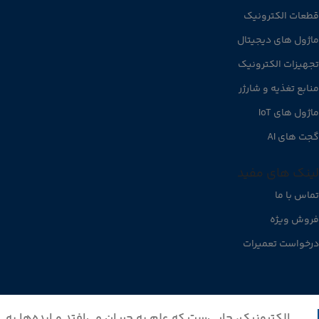
قطعات الکترونیک
ماژول های دیجیتال
تجهیزات الکترونیک
منابع تغذیه و شارژر
ماژول های IoT
گجت های AI
لینک های مفید
تماس با ما
فروش ویژه
درخواست تعمیرات
الکترونیک، جایی‌ست که علم به جریان می‌افتد و ایده‌ها به