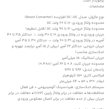
برخوردار است.
مشخصات
نوع ماژول: مبدل DC-DC افزاینده (Boost Converter)
محدوده ولتاژ ورودی: 10 تا 60 ولت DC
محدوده ولتاژ خروجی: 12 تا 97 ولت DC (قابل تنظیم)
جریان ورودی:• در ولتاژ ورودی 10 تا 30 ولت → حداکثر 35 تا 40
آمپر• در ولتاژ ورودی 31 تا 60 ولت → حداکثر 30 تا 35 آمپر
جریان خروجی: حداکثر 22 آمپر (بیش از 15 آمپر نیازمند تهویه و
خنک‌سازی مناسب)
جریان استاتیک: 15 میلی‌آمپر
محدوده جریان ثابت: 0.8 تا 22 آمپر (±0.3A)
راندمان تبدیل: 92% تا 97%
فرکانس کاری: 150 کیلوهرتز
ابعاد: 130 × 52 × 84 میلی‌متر
سیستم خنک‌سازی: هیت‌سینک آلومینیومی + فن فعال
محافظت‌ها:• حفاظت در برابر ولتاژ پایین (UVP)• حفاظت در برابر
جریان بیش از حد• حفاظت در برابر اتصال معکوس ورودی