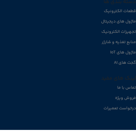
دسته بندی ها
قطعات الکترونیک
ماژول های دیجیتال
تجهیزات الکترونیک
منابع تغذیه و شارژر
ماژول های IoT
گجت های AI
لینک های مفید
تماس با ما
فروش ویژه
درخواست تعمیرات