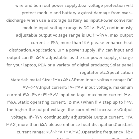
wire and burn out power supply.Low voltage protection will
protect module and battery against damage from over-
discharge when use a storage battery as input.Power converter
module input voltage range is DC 10-60V, continuously
adjustable output voltage range is DC 12-97V, max output
current is 22A, more than 15A please enhance heat
dissipation.Application: DIY a power supply, 12V can input and
output can 12-50V adjustable; as the car power supply, charge
for your laptop, PDA or a variety of digital products; Solar panel
regulator etc.Specification
Material: metal.Size: 130*52*84mm.Input voltage range: DC
10V~60V.Input current: 10~30V input voltage, maximum
current 35-40A; 31~60V input voltage, maximum current 30-
35A.Static operating current: 15 mA (when 12V step up to 20V,
the higher the output voltage, the current will increase).Output
voltage: 12~97V continuously adjustable.Output current: 22A
MAX, more than 15A please enhance heat dissipation.Constant
current range: 0.8~22A (±0.3A).Operating frequency: 150