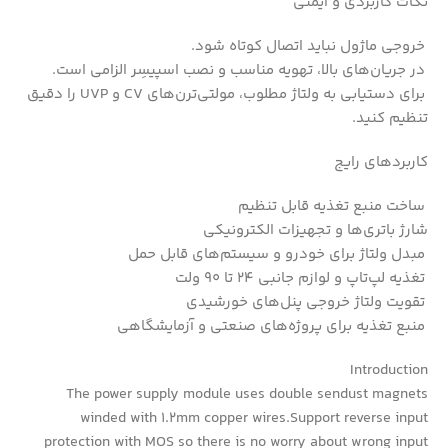
نکات کاربردی و ایمنی
خروجی ماژول نباید اتصال کوتاه شود.
در جریان‌های بالا، تهویه مناسب و نصب اسپیسِر الزامی است.
برای دستیابی به ولتاژ مطلوب، مولتی‌ترن‌های CV و UVP را دقیق
تنظیم کنید.
کاربردهای رایج
ساخت منبع تغذیه قابل تنظیم
شارژ باتری‌ها و تجهیزات الکترونیکی
مبدل ولتاژ برای خودرو و سیستم‌های قابل حمل
تغذیه لپ‌تاپ و لوازم جانبی 24 تا 90 ولت
تقویت ولتاژ خروجی پنل‌های خورشیدی
منبع تغذیه برای پروژه‌های صنعتی و آزمایشگاهی
Introduction
The power supply module uses double sendust magnets
winded with 1.2mm copper wires.Support reverse input
protection with MOS so there is no worry about wrong input