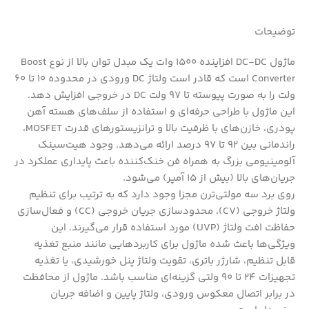
توضیحات
ماژول DC-DC افزاینده 1500 وات یک مبدل توان بالا از نوع Boost
Converter است که قادر است ولتاژ DC ورودی در محدوده 10 تا 60
ولت را به صورت پیوسته تا 97 ولت DC در خروجی افزایش دهد.
این ماژول با طراحی حرفه‌ای و استفاده از سلف‌های هسته آهن
پودری، خازن‌های با ظرفیت بالا و ترانزیستورهای قدرت MOSFET،
راندمانی بین 92 تا 97 درصد ارائه می‌دهد. وجود هیت‌سینک
آلومینیومی بزرگ به همراه فن خنک‌کننده باعث پایداری عملکرد در
جریان‌های بالا (بیش از 15 آمپر) می‌شود.
روی برد سه مولتی‌ترن مجزا وجود دارد که به ترتیب برای تنظیم
ولتاژ خروجی (CV)، محدودسازی جریان خروجی (CC) و فعال‌سازی
حفاظت افت ولتاژ (UVP) مورد استفاده قرار می‌گیرند. این
ویژگی‌ها باعث شده ماژول برای کاربردهایی مانند منبع تغذیه
قابل تنظیم، شارژر باتری، تقویت ولتاژ پنل خورشیدی، یا تغذیه
تجهیزات 24 تا 90 ولتی گزینه‌ای مناسب باشد. ماژول از محافظت
در برابر اتصال معکوس ورودی، ولتاژ پایین و اضافه جریان