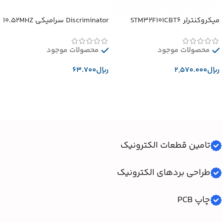
میکروکنترلر STM32F101CBT6
Discriminator سرامیکی 10.52MHZ
محصولات موجود
محصولات موجود
﷼
﷼
افزودن به سبد خرید
افزودن به سبد خرید
تامین قطعات الکترونیک
طراحی بردهای الکترونیک
چاپ PCB