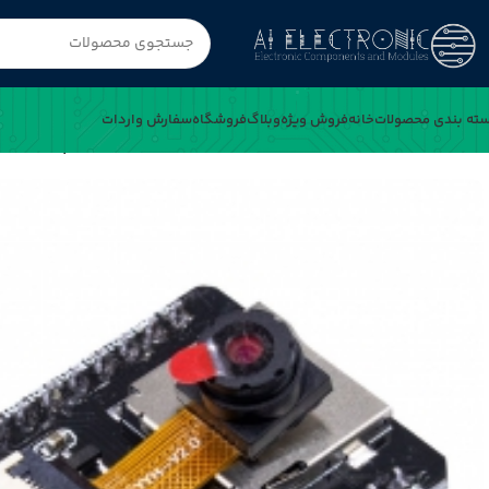
سفارش واردات
فروشگاه
وبلاگ
فروش ویژه
خانه
دسته بندی محصول
ماژول وای فای و بلوتوث ESP32-CAM با دوربین 2 مگاپیکسل RHYX-M21
خانه