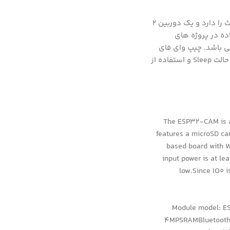
ماژول ESP32-CAM از تولیدات شرکت espressif می باشد. در این ماژول از یک ماژول ESP32 که قابلیت برقراری ارتباط از طریق وای فای و بلوتوث را دارد و یک دوربین 2
مگاپیکسلی استفا
اینترنت اشیا می باشد
موجود بر روی ماژول از یک میکروکنترلر دو هسته با حداکثر کلاک 240MHz با توان پایین بهره می برد. پشتیبانی از کارت TF، پشتیبانی از چندین حالت Sleep و استفاده از
The ESP32-CAM is a 
features a microSD car
based board with W
input power is at l
low.Since IO0 i
Module model: ES
4MPSRAMBluetooth: