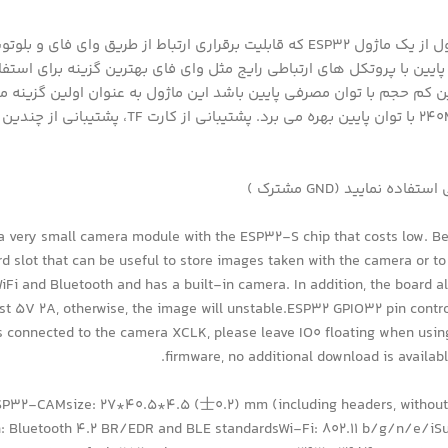
ده شده است. این ماژول با ابعاد کم و مصرف توان پایین با پروتکل های 
. در پروژه هایی که نیاز به استفاده از یک دوربین کم حجم با توان مصرف
very small camera module with the ESP32-S chip that costs low. Besi
d slot that can be useful to store images taken with the camera or to 
iFi and Bluetooth and has a built-in camera. In addition, the board 
east 5V 2A, otherwise, the image will unstable.ESP32 GPIO32 pin cont
s connected to the camera XCLK, please leave IO0 floating when using 
firmware, no additional download is availabl
P32-CAMsize: 27*40.5*4.5 (士0.2) mm (including headers, without 
 Bluetooth 4.2 BR/EDR and BLE standardsWi-Fi: 802.11 b/g/n/e/i