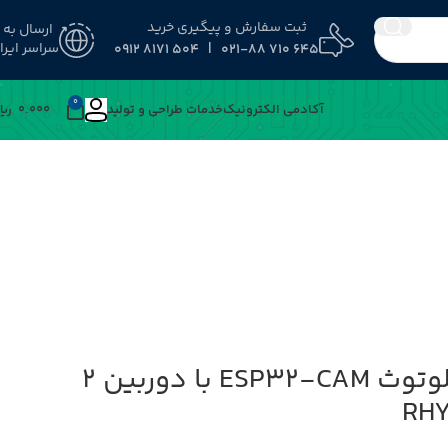
ثبت سفارش و پیگیری خرید
ارسال به
راسر ایران
645 710 021-88 | 504 8171 0912
0
﷼
0.000
خدمات طراحی و تولید
آکادمی الکترونیک
ماژول وای فای و بلوتوث ESP32-CAM با دوربین 2