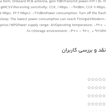
a form: Onboard PCB antenna, gain 2dBiTransmit power:802.1 lb: 17
 (@MCS7)Receiving sensitivity: CCK, 1 Mbps : -90dBm, CCK 11 Mbps:
bps, 72.2 Mbps): -67dBmPower consumption: Turn off the flash
sleep: The lowest power consumption can reach 61nA@5VModern-
rise/WPSPower supply range: 5VOperating temperature: -20·c –
8s·cStorage environment: -40·c – 90·c , < 90¾RH
نقد و بررسی کاربران