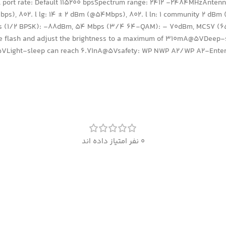
al port rate: Default 115200 bpsSpectrum range: 2412 -2484MHzAntenn
bps), 802. l lg: 14 ± 2 dBm (@54Mbps), 802. l ln: 1 community 2 dBm
 (1/2 BPSK): -88dBm, 54 Mbps (3/4 64-QAM): – 70dBm, MCS7 (65 M
e flash and adjust the brightness to a maximum of 310mA@5VDeep-
5VLight-sleep can reach 6.71nA@5Vsafety: WP NWP A2/WP A2-Enterp
0 نفر امتیاز داده اند