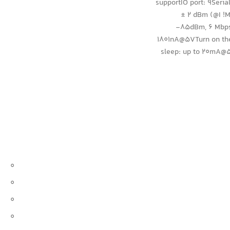
supportIO port: 9Seri
± 2 dBm (@I !M
-85dBm, 6 Mbps
1801nA@5VTurn on th
sleep: up to 20mA@
0
0
0
0