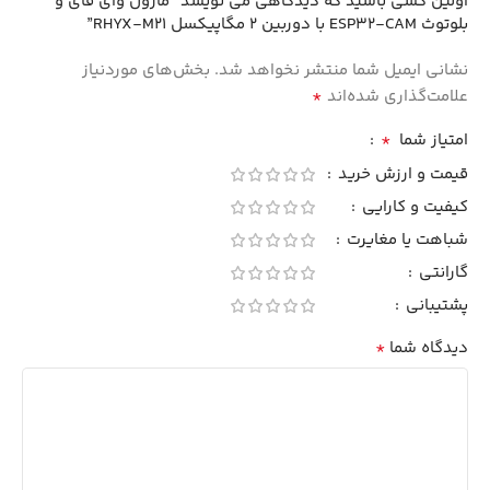
اولین کسی باشید که دیدگاهی می نویسد “ماژول وای فای و
بلوتوث ESP32-CAM با دوربین 2 مگاپیکسل RHYX-M21”
نشانی ایمیل شما منتشر نخواهد شد.
بخش‌های موردنیاز
*
علامت‌گذاری شده‌اند
*
امتیاز شما
قیمت و ارزش خرید
کیفیت و کارایی
شباهت یا مغایرت
گارانتی
پشتیبانی
*
دیدگاه شما