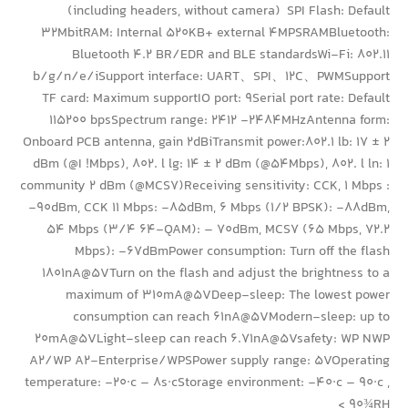
(including headers, without camera) SPI Flash: Default
32MbitRAM: Internal 520KB+ external 4MPSRAMBluetooth:
Bluetooth 4.2 BR/EDR and BLE standardsWi-Fi: 802.11
b/g/n/e/iSupport interface: UART、SPI、12C、PWMSupport
TF card: Maximum supportIO port: 9Serial port rate: Default
115200 bpsSpectrum range: 2412 -2484MHzAntenna form:
Onboard PCB antenna, gain 2dBiTransmit power:802.1 lb: 17 ± 2
dBm (@I !Mbps), 802. l lg: 14 ± 2 dBm (@54Mbps), 802. l ln: 1
community 2 dBm (@MCS7)Receiving sensitivity: CCK, 1 Mbps :
-90dBm, CCK 11 Mbps: -85dBm, 6 Mbps (1/2 BPSK): -88dBm,
54 Mbps (3/4 64-QAM): – 70dBm, MCS7 (65 Mbps, 72.2
Mbps): -67dBmPower consumption: Turn off the flash
1801nA@5VTurn on the flash and adjust the brightness to a
maximum of 310mA@5VDeep-sleep: The lowest power
consumption can reach 61nA@5VModern-sleep: up to
20mA@5VLight-sleep can reach 6.71nA@5Vsafety: WP NWP
A2/WP A2-Enterprise/WPSPower supply range: 5VOperating
temperature: -20·c – 8s·cStorage environment: -40·c – 90·c ,
< 90¾RH