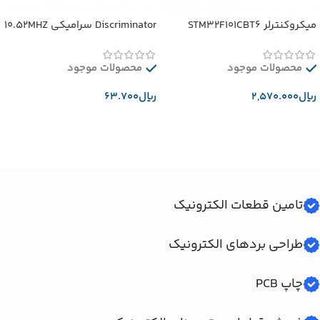
میکروکنترلر STM32F101CBT6
Discriminator سرامیکی 10.52MHZ
محصولات موجود
محصولات موجود
﷼
﷼
افزودن به سبد خرید
افزودن به سبد خرید
تامین قطعات الکترونیک
طراحی بردهای الکترونیک
چاپ PCB