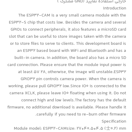
خارجی استفاده نمایید (GND مشترک )
Introduction
The ESP32-CAM is a very small camera module with the
ESP32-S chip that costs low. Besides the camera and several
GPIOs to connect peripherals, it also features a microSD card
slot that can be useful to store images taken with the camera
or to store files to serve to clients. This development board is
an ESP32 based board with WiFi and Bluetooth and has a
built-in camera. In addition, the board also has a micro SD
card connection. Please ensure that the module input power is
at least 5V 2A, otherwise, the image will unstable.ESP32
GPIO32 pin controls camera power. When the camera is
working, please pull GPIO32 low.Since IO0 is connected to the
camera XCLK, please leave IO0 floating when using it. Do not
connect high and low levels.The factory has the default
firmware, no additional download is available. Please handle it
carefully if you need to re-burn other firmware.
Specification
Module model: ESP32-CAMsize: 27*40.5*4.5 (士0.2) mm