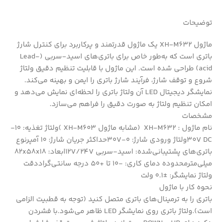
توضیحات
ماژول XH-M632 یک ماژول قدرتمند و پرکاربرد برای کنترل شارژ
باتری است که به‌طور خاص برای باتری‌های اسید-سربی (Lead-
acid) طراحی شده است. این ماژول با قابلیت تنظیم دقیق ولتاژ
شروع و توقف شارژ، فرآیند شارژ باتری را ایمن و بهینه می‌کند.
نمایشگر دیجیتال LED آن ولتاژ باتری را لحظه‌ای نمایش می‌دهد و
امکان تنظیم ولتاژ به صورت دقیق را فراهم می‌سازد.
مشخصات
نام ماژول : XH-M632 (مشابه ماژول XH-M603 )ولتاژ تغذیه: 10-
30V DCولتاژ ورودی شارژ: 0-30Vحداکثر جریان شارژ: 10 آمپرنوع
باتری‌های پشتیبانی‌شده: اسید-سربی 12V/24Vابعاد: 82x58x18
میلی‌مترمحدوده دمای کاری: -10 تا +50 درجه سانتی‌گراددقت
ولتاژ نمایشگر: ±0.1 ولت
نحوه کار با ماژول
باتری را به ترمینال‌های باتری متصل کنید (توجه به قطبیت الزامی
است).ولتاژ باتری روی نمایشگر LED ظاهر می‌شود.با فشردن