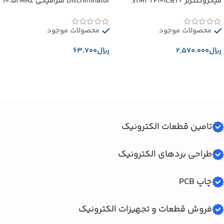
میکروکنترلر STM32F101CBT6
Discriminator سرامیکی 10.52MHZ
محصولات موجود
محصولات موجود
﷼
﷼
افزودن به سبد خرید
افزودن به سبد خرید
تامین قطعات الکترونیک
طراحی بردهای الکترونیک
چاپ PCB
فروش قطعات و تجهیزات الکترونیک