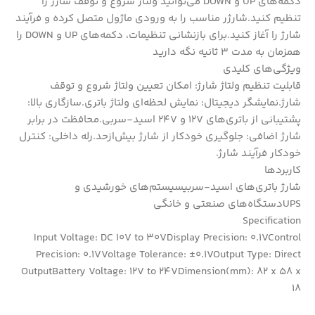
دکمه‌های UP و DOWN می‌توانید ولتاژ شروع و توقف شارژ را
تنظیم کنید.شارژر مناسب را به ورودی ماژول متصل کرده و فرآیند
شارژ را آغاز کنید.برای بازنشانی تنظیمات، دکمه‌های UP و DOWN را
همزمان به مدت 3 ثانیه نگه دارید
ویژگی‌های کلیدی
قابلیت تنظیم ولتاژ شارژ: امکان تعیین ولتاژ شروع و توقف
شارژ.نمایشگر دیجیتال: نمایش لحظه‌ای ولتاژ باتری.سازگاری بالا:
پشتیبانی از باتری‌های 12V و 24V اسید-سربی.محافظت در برابر
شارژ اضافی: جلوگیری خودکار از شارژ بیش‌ازحد.رله داخلی: کنترل
خودکار فرآیند شارژ.
کاربردها
شارژ باتری‌های اسید-سربیسیستم‌های خورشیدی و
UPSدستگاه‌های صنعتی و خانگی
Specification
Input Voltage: DC 10V to 30VDisplay Precision: 0.1VControl
Precision: 0.1VVoltage Tolerance: ±0.1VOutput Type: Direct
OutputBattery Voltage: 12V to 24VDimension(mm): 82 x 58 x
18