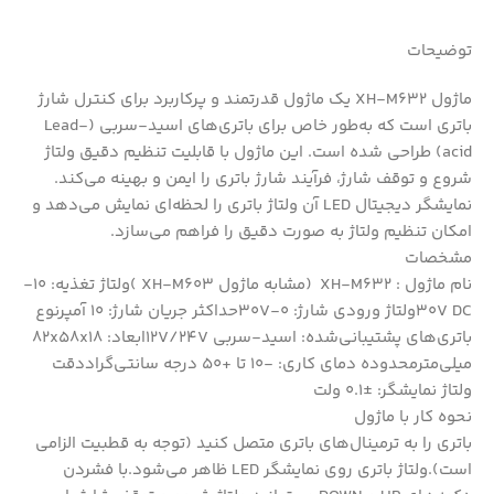
توضیحات
ماژول XH-M632 یک ماژول قدرتمند و پرکاربرد برای کنترل شارژ
باتری است که به‌طور خاص برای باتری‌های اسید-سربی (Lead-
acid) طراحی شده است. این ماژول با قابلیت تنظیم دقیق ولتاژ
شروع و توقف شارژ، فرآیند شارژ باتری را ایمن و بهینه می‌کند.
نمایشگر دیجیتال LED آن ولتاژ باتری را لحظه‌ای نمایش می‌دهد و
امکان تنظیم ولتاژ به صورت دقیق را فراهم می‌سازد.
مشخصات
نام ماژول : XH-M632 (مشابه ماژول XH-M603 )ولتاژ تغذیه: 10-
30V DCولتاژ ورودی شارژ: 0-30Vحداکثر جریان شارژ: 10 آمپرنوع
باتری‌های پشتیبانی‌شده: اسید-سربی 12V/24Vابعاد: 82x58x18
میلی‌مترمحدوده دمای کاری: -10 تا +50 درجه سانتی‌گراددقت
ولتاژ نمایشگر: ±0.1 ولت
نحوه کار با ماژول
باتری را به ترمینال‌های باتری متصل کنید (توجه به قطبیت الزامی
است).ولتاژ باتری روی نمایشگر LED ظاهر می‌شود.با فشردن