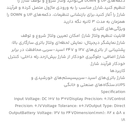
دکمه‌های UP و DOWN می‌توانید ولتاژ شروع و توقف شارژ را
تنظیم کنید.شارژر مناسب را به ورودی ماژول متصل کرده و فرآیند
شارژ را آغاز کنید.برای بازنشانی تنظیمات، دکمه‌های UP و DOWN را
همزمان به مدت 3 ثانیه نگه دارید
ویژگی‌های کلیدی
قابلیت تنظیم ولتاژ شارژ: امکان تعیین ولتاژ شروع و توقف
شارژ.نمایشگر دیجیتال: نمایش لحظه‌ای ولتاژ باتری.سازگاری بالا:
پشتیبانی از باتری‌های 12V و 24V اسید-سربی.محافظت در برابر
شارژ اضافی: جلوگیری خودکار از شارژ بیش‌ازحد.رله داخلی: کنترل
خودکار فرآیند شارژ.
کاربردها
شارژ باتری‌های اسید-سربیسیستم‌های خورشیدی و
UPSدستگاه‌های صنعتی و خانگی
Specification
Input Voltage: DC 10V to 30VDisplay Precision: 0.1VControl
Precision: 0.1VVoltage Tolerance: ±0.1VOutput Type: Direct
OutputBattery Voltage: 12V to 24VDimension(mm): 82 x 58 x
18