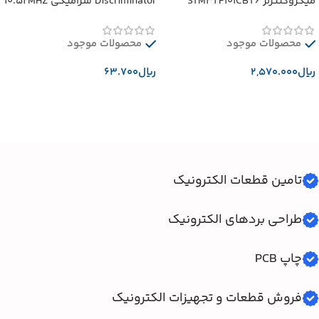
میکروکنترلر STM32F101CBT6
Discriminator سرامیکی 10.52MHZ
محصولات موجود
محصولات موجود
﷼
﷼
افزودن به سبد خرید
افزودن به سبد خرید
تامین قطعات الکترونیک
طراحی بردهای الکترونیک
چاپ PCB
فروش قطعات و تجهیزات الکترونیک