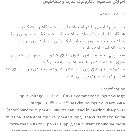
آموزش مفاهیم الکترونیک قدرت و مغناطیس
نحوه استفاده
حتما موارد ایمنی را در استفاده از این دستگاه رعایت کنید،
هنگام کار، از عینک های محافظ چشم، دستکش مخصوص و یک
محافظ ضخیم مقاوم در برابر شکستکی و حرارت بین خود و
دستگاه استفاده نمایید.
سیم پیچ مخصوص این ماژول دارای 7 دور از سیم لاکی 6 میلی
متری ساخته شده و به همراه برد ارانه می گردد.
محدوده ولتاژ کاری بین 12 تا 40 ولت بوده و حداقل جریان بالای 20
آمپر برای راه اندازی نیاز می باشد.
Specification
Input voltage: DC 12V ~ 40VRecommended Input voltage
range: DC 24V ~ 36VMaximum input current: 50A
(short)Maximum power: 1000WWhen used in heating, the power
must be large enough!36V power supply, the current should be
more than 50A24V power supply, the current should be more