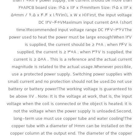
than 30A12V power supply, the current should be more than
20APCB board size: 165 x 112 x 16mmItem Size: 165 x 112 x
50mm / 6.5 x 4.4 x 1.97in(L x W x H)First, the input voltage
DC 12V~40VMaximum input current 50A (short
time)Recommended input voltage range DC 24V~36VThe
power used to heat the power must be large enough!When 12V
is supplied, the current should be ≥ 20A ; when 24V is
supplied, the current is ≥ 30A ; when 36V is supplied, the
current is ≥ 50A . This is a reference and the actual current
magnitude is related to the actual usage.Whenever possible,
use a protected power supply. Switching power supplies with
small current and no protection should not be used.Do not use
battery or battery power!The working voltage is guaranteed to
be above 11V . Note: It is the voltage at work, that is, the input
voltage when the coil is connected or the object is heated; it is
not the voltage when the power supply is unloaded.Second,
long-term use must use copper tube and water cooling!The
copper tube with a diameter of 10mm can be installed on the
copper column at the output end. The diameter of the copper