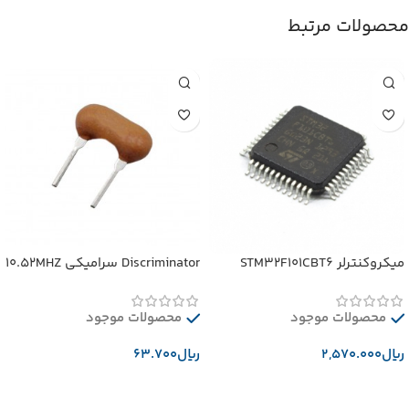
محصولات مرتبط
میکروکنترلر STM32F101CBT6
Discriminator سرامیکی 10.52MHZ
محصولات موجود
محصولات موجود
﷼
﷼
افزودن به سبد خرید
افزودن به سبد خرید