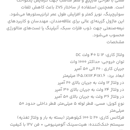
مسی با طراحی مارپیچ و قطر مناسب جهت گرمایش یکنواخت
است. همچنین استفاده از ساختار ZVS باعث کاهش تلفات
سوئیچینگ، نویز کمتر و افزایش طول عمر ترانزیستورها می‌شود.
این ماژول گزینه‌ای عالی برای علاقه‌مندان، مهندسان و کاربردهای
نیمه‌صنعتی جهت ذوب فلزات سبک، آنیلینگ یا تست‌های متالورژی
محسوب می‌شود.
مشخصات
ولتاژ کاری: 12 تا 40 ولت DC
توان خروجی: حداکثر 1000 وات
جریان کاری : 20 الی 50 آمپر
ابعاد برد: 165.1X112.41X1.6 میلیمتر
در ولتاژ 12 ولت به جریان بالای 20 آمپر
در ولتاژ 24 ولت به جریان بالای 30 آمپر
در ولتاژ 36 ولت به جریان بالای 50 آمپر
نوع کویل: مسی، قطر لوله 5 میلی‌متر، قطر داخلی حدود 50
میلی‌متر
فرکانس کاری: 20 تا 100 کیلوهرتز (بسته به بار و ولتاژ تغذیه)
سیستم خنک‌کننده: هیت‌سینک آلومینیومی + فن 12V با کیفیت