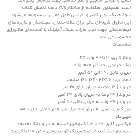
مسی با طراحی مارپیچ و قطر مناسب جهت گرمایش یکنواخت
است. همچنین استفاده از ساختار ZVS باعث کاهش تلفات
سوئیچینگ، نویز کمتر و افزایش طول عمر ترانزیستورها می‌شود.
این ماژول گزینه‌ای عالی برای علاقه‌مندان، مهندسان و کاربردهای
نیمه‌صنعتی جهت ذوب فلزات سبک، آنیلینگ یا تست‌های متالورژی
محسوب می‌شود.
مشخصات
ولتاژ کاری: 12 تا 40 ولت DC
توان خروجی: حداکثر 1000 وات
جریان کاری : 20 الی 50 آمپر
ابعاد برد: 165.1X112.41X1.6 میلیمتر
در ولتاژ 12 ولت به جریان بالای 20 آمپر
در ولتاژ 24 ولت به جریان بالای 30 آمپر
در ولتاژ 36 ولت به جریان بالای 50 آمپر
نوع کویل: مسی، قطر لوله 5 میلی‌متر، قطر داخلی حدود 50
میلی‌متر
فرکانس کاری: 20 تا 100 کیلوهرتز (بسته به بار و ولتاژ تغذیه)
سیستم خنک‌کننده: هیت‌سینک آلومینیومی + فن 12V با کیفیت