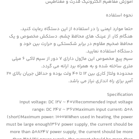
آموزش مفاهیم الکترونیک قدرت و مغناطیس
نحوه استفاده
حتما موارد ایمنی را در استفاده از این دستگاه رعایت کنید،
هنگام کار، از عینک های محافظ چشم، دستکش مخصوص و یک
محافظ ضخیم مقاوم در برابر شکستکی و حرارت بین خود و
دستگاه استفاده نمایید.
سیم پیچ مخصوص این ماژول دارای 7 دور از سیم لاکی 6 میلی
متری ساخته شده و به همراه برد ارانه می گردد.
محدوده ولتاژ کاری بین 12 تا 40 ولت بوده و حداقل جریان بالای 20
آمپر برای راه اندازی نیاز می باشد.
Specification
Input voltage: DC 12V ~ 40VRecommended Input voltage
range: DC 24V ~ 36VMaximum input current: 50A
(short)Maximum power: 1000WWhen used in heating, the power
must be large enough!36V power supply, the current should be
more than 50A24V power supply, the current should be more