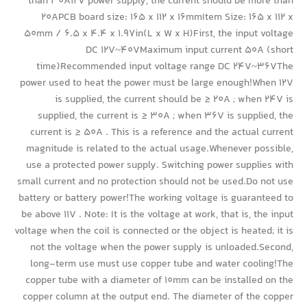
than 30A12V power supply, the current should be more than
20APCB board size: 165 x 112 x 16mmItem Size: 165 x 112 x
50mm / 6.5 x 4.4 x 1.97in(L x W x H)First, the input voltage
DC 12V~40VMaximum input current 50A (short
time)Recommended input voltage range DC 24V~36VThe
power used to heat the power must be large enough!When 12V
is supplied, the current should be ≥ 20A ; when 24V is
supplied, the current is ≥ 30A ; when 36V is supplied, the
current is ≥ 50A . This is a reference and the actual current
magnitude is related to the actual usage.Whenever possible,
use a protected power supply. Switching power supplies with
small current and no protection should not be used.Do not use
battery or battery power!The working voltage is guaranteed to
be above 11V . Note: It is the voltage at work, that is, the input
voltage when the coil is connected or the object is heated; it is
not the voltage when the power supply is unloaded.Second,
long-term use must use copper tube and water cooling!The
copper tube with a diameter of 10mm can be installed on the
copper column at the output end. The diameter of the copper