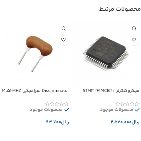
محصولات مرتبط
میکروکنترلر STM32F101CBT6
Discriminator سرامیکی 10.52MHZ
محصولات موجود
محصولات موجود
﷼
﷼
افزودن به سبد خرید
افزودن به سبد خرید