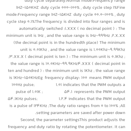
duty cycle separately;Normal mode:Frequency range
1HZ~150KHZ duty cycle 000~100% , duty cycle step 1%Fine
mode:Frequency range 1HZ~15KHZ duty cycle 00.0~100% , duty
cycle step 0.1%The frequency is divided into four ranges and is
automatically switched :1.XXX ( no decimal point ) : The
minimum unit is 1Hz , and the value range is 1Hz~999Hz ;2.X.XX
(the decimal point is in the hundredth place) The minimum
unit is 0.01Khz , and the value range is 1.00Khz~9.99Khz
;3.XX.X ( decimal point is ten ) : The minimum unit is 0.1Khz ;
the value range is 10.0KHz~99.9KHz4.XXX ( decimal point in
ten and hundred ) : the minimum unit is 1Khz ; the value range
is 1KHz~150KHzEg frequency display: 100 means PWM output
100Hz pulse; 1.01 indicates that the PWM outputs a
pulse of 1.01K ; 54.1 represents the PWM output
54.1KHz pulses; 1.2.4 indicates that the PWM output
is a pulse of 124KHz ;The duty ratio ranges from 0 to 100% ;All
setting parameters are saved after power down.
Second, the parameter settingsThis product adjusts the
frequency and duty ratio by rotating the potentiometer. It can