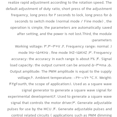
realize rapid adjustment according to the rotation speed. The
default adjustment of duty ratio, short press of the adjustment
frequency, long press for 2 seconds to lock, long press for 5
seconds to switch mode (normal mode / Fine mode) , the
operation is simple, the parameters are automatically saved
after setting, and the power is not lost.Third, the module
parameters:
1. Working voltage: 3.3~30V ;2. Frequency range: normal
mode 1Hz~150KHz ; fine mode 1HZ~15KHZ ;3. Frequency
accuracy: the accuracy in each range is about 2% ;4. Signal
load capacity: the output current can be around 5~30ma ;5.
Output amplitude: The PWM amplitude is equal to the supply
voltage;6. Ambient temperature: -20~+70 °C.7. Weight:
42gFourth, the scope of application:1. Used as a square wave
signal generator to generate a square wave signal for
experimental development;2. Used to generate a square wave
signal that controls the motor driver;3. Generate adjustable
pulses for use by the MCU ;4. Generate adjustable pulses and
control related circuits ( applications such as PWM dimming