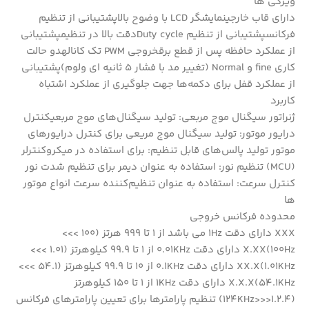
ویژگی ها
دارای قاب خارجینمایشگر LCD با وضوح بالاپشتیبانی از تنظیم
فرکانسپشتیبانی از تنظیم Duty cycleدقت بالا در تنظیمپشتیبانی
از عملکرد حافظه پس از قطع برقخروجی PWM تک کانالهدو حالت
کاری fine و Normal (تغییر مد با فشار 5 ثانیه ای ولوم)پشتیبانی
از عملکرد قفل برای دکمه‌ها جهت جلوگیری از عملکرد اشتباه
کاربرد
ژنراتور سیگنال موج مربعی: تولید سیگنال‌های موج مربعیکنترل
درایور موتور: تولید سیگنال موج مریعی برای کنترل درایورهای
موتور تولید پالس‌های قابل تنظیم: برای استفاده در میکروکنترلر
(MCU) تنظیم نور: استفاده به عنوان دیمر برای تنظیم شدت نور
کنترل سرعت: استفاده به عنوان تنظیم‌کننده سرعت انواع موتور
ها
محدوده فرکانس خروجی
XXX دارای دقت 1Hz می باشد از 1 تا 999 هرتز (100 >>>
100Hz)X.XX دارای دقت 0.01KHz از 1 تا 99.9 کیلوهرتز (1.01 >>>
1.01KHz)XX.X دارای دقت 0.1KHz از 10 تا 99.9 کیلوهرتز (54.1 >>>
54.1KHz)X.X.X دارای دقت 1KHz از 1 تا 150 کیلوهرتز
(1.2.4<<<124KHz) تنظیم پارامترها برای تعیین پارامترهای فرکانس