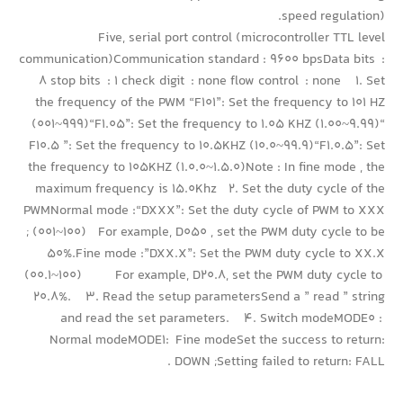
speed regulation).
Five, serial port control (microcontroller TTL level
communication)Communication standard : 9600 bpsData bits :
8 stop bits : 1 check digit : none flow control : none 1. Set
the frequency of the PWM “F101”: Set the frequency to 101 HZ
(001~999)“F1.05”: Set the frequency to 1.05 KHZ (1.00~9.99)“
F10.5 ”: Set the frequency to 10.5KHZ (10.0~99.9)“F1.0.5”: Set
the frequency to 105KHZ (1.0.0~1.5.0)Note : In fine mode , the
maximum frequency is 15.0Khz 2. Set the duty cycle of the
PWMNormal mode :“DXXX”: Set the duty cycle of PWM to XXX
; (001~100) For example, D050 , set the PWM duty cycle to be
50%.Fine mode :”DXX.X”: Set the PWM duty cycle to XX.X
(00.1~100) For example, D20.8, set the PWM duty cycle to
20.8%. 3. Read the setup parametersSend a ” read ” string
and read the set parameters. 4. Switch modeMODE0 :
Normal modeMODE1: Fine modeSet the success to return:
DOWN ;Setting failed to return: FALL .