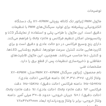
توضیحات
ماژول PWM ژنراتور تک کاناله روپنلی XY-KPWM یک دستگاه
الکترونیکی پیشرفته برای تولید سیگنال‌های PWM با تنظیمات
دقیق است. این ماژول با طراحی پنلی و استفاده از نمایشگر LCD و
پتانسیومتر، امکان تنظیم فرکانس و duty cycle را فراهم می‌کند.
دارای رنج وسیع فرکانس در دو حالت عادی و دقیق است و برای
کاربردهایی مانند کنترل سرعت موتورها، تنظیم روشنایی LEDها،
و کنترل دما مناسب می‌باشد. همچنین، این ماژول قابلیت‌های
حفاظتی و ذخیره‌سازی تنظیمات پس از قطع برق را دارد.
مشخصات فنی
نام محصول: ژنراتور سیگنال PWM XY-KPWM مدل: XY-KPWM
ولتاژ کاری: DC 3.3V-30V دامنه فرکانس (حالت عادی):
1Hz~150KHz دامنه فرکانس (حالت دقیق): 1Hz~15KHz دقت
فرکانس: 2% دقت Duty cycle: (حالت عادی): 1% دقت Duty cycle:
(حالت دقیق): 0.1% جریان خروجی: حدود 5-30 میلی آمپر دامنه
ولتاژ خروجی: برابر با ولتاژ ورودیاندازه ابعاد 78x42x26mm