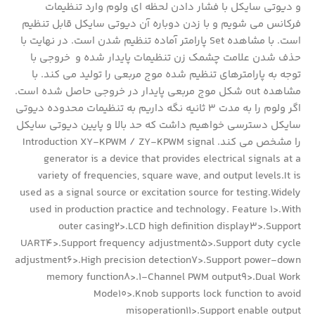
و دیوتی سایکل با فشار دادن لحظه ای ولوم وارد تنظیمات
فرکانس می شویم و با زدن دوباره آن دیوتی سایکل قابل تنظیم
است. با مشاهده Set پارامتر آماده تنظیم شدن است. در نهایت با
حذف شدن علامت چشمک زن تنظیمات پایدار شده و خروجی با
توجه به پارامترهای تنظیم شده موج مربعی را تولید می کند. با
مشاهده out شکل موج مربعی پایدار در خروجی حاصل شده است.
اگر ولوم را به مدت 3 ثانیه نگه داریم به تنظیمات محدوده دیوتی
سایکل دسترسی خواهیم داشت که حد بالا و پایین دیوتی سایکل
را مشخص می کند. Introduction XY-KPWM / ZY-KPWM signal
generator is a device that provides electrical signals at a
variety of frequencies, square wave, and output levels.It is
used as a signal source or excitation source for testing.Widely
used in production practice and technology. Feature 1>.With
outer casing2>.LCD high definition display3>.Support
UART4>.Support frequency adjustment5>.Support duty cycle
adjustment6>.High precision detection7>.Support power-down
memory function8>.1-Channel PWM output9>.Dual Work
Mode10>.Knob supports lock function to avoid
misoperation11>.Support enable output