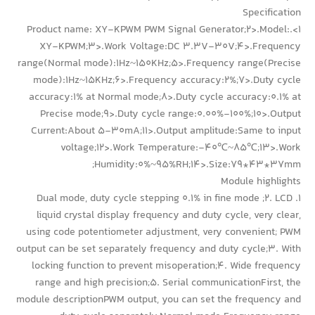
Specification
1>.Product name: XY-KPWM PWM Signal Generator;2>.Model:
XY-KPWM;3>.Work Voltage:DC 3.3V-30V;4>.Frequency
range(Normal mode):1Hz~150KHz;5>.Frequency range(Precise
mode):1Hz~15KHz;6>.Frequency accuracy:2%;7>.Duty cycle
accuracy:1% at Normal mode;8>.Duty cycle accuracy:0.1% at
Precise mode;9>.Duty cycle range:0.00%-100%;10>.Output
Current:About 5-30mA;11>.Output amplitude:Same to input
voltage;12>.Work Temperature:-40℃~85℃;13>.Work
Humidity:0%~95%RH;14>.Size:79*43*37mm;
Module highlights
1. Dual mode, duty cycle stepping 0.1% in fine mode ;2. LCD
liquid crystal display frequency and duty cycle, very clear,
using code potentiometer adjustment, very convenient; PWM
output can be set separately frequency and duty cycle;3. With
locking function to prevent misoperation;4. Wide frequency
range and high precision;5. Serial communicationFirst, the
module descriptionPWM output, you can set the frequency and