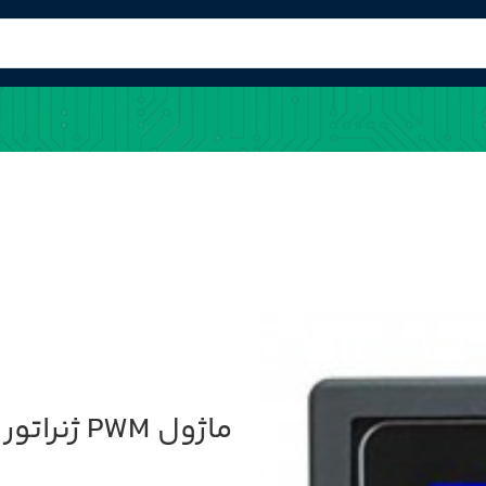
ماژول PWM ژنراتور تک کاناله روپنلی XY-KPWM