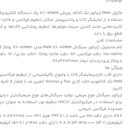
توضیحات
کاربردهایی 
قطع برق را دارد.
مشخصات فنی
با ولتاژ ورودیاندازه ابعاد 78x42x26mm
ویژگی ها
PWM تک کانالهدو حالت کاری fine و Normal (تغییر مد با فشار 5 ثانیه ای ولوم)پشتیبانی از عملکرد قفل برای دکمه‌ها جهت جلوگیری از عملکرد اشتباه
کاربرد
ژنراتور سیگنال موج مربعی: تولید سیگنال‌های موج مربعیکنترل درایور
برای استفاده در میکروکنترلر (MCU) تنظیم نور: استفاده به عنوان دیمر برای تنظیم شدت نور کنترل سرعت: استفاده به عنوان تنظیم‌کننده سرعت انواع موتور ها
محدوده فرکانس خروجی