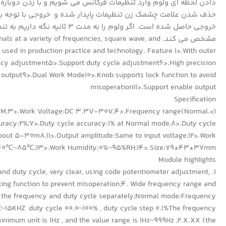
خروجی حاصل شده است. اگر ولو
مشخص می کند. variety of frequencies, square wave, and
ly used in production practice and technology. Feature 1>.With outer
ncy adjustment5>.Support duty cycle adjustment6>.High precision
utput9>.Dual Work Mode10>.Knob supports lock function to avoid
misoperation11>.Support enable output
Specification
KPWM;3>.Work Voltage:DC 3.3V-30V;4>.Frequency range(Normal
racy:2%;7>.Duty cycle accuracy:1% at Normal mode;8>.Duty cycle
bout 5-30mA;11>.Output amplitude:Same to input voltage;12>.Work
40℃~85℃;13>.Work Humidity:0%~95%RH;14>.Size:79*43*37mm;
Module highlights
y and duty cycle, very clear, using code potentiometer adjustment,
king function to prevent misoperation;4. Wide frequency range and
et the frequency and duty cycle separately;Normal mode:Frequency
~15KHZ duty cycle 00.0~100% , duty cycle step 0.1%The frequency
minimum unit is 1Hz , and the value range is 1Hz~999Hz ;2.X.XX (the