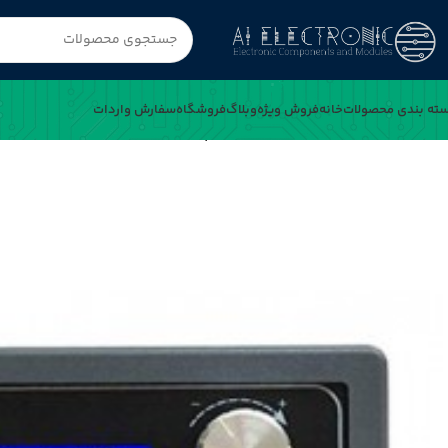
ته بندی محصولات
خانه
فروش ویژه
وبلاگ
فروشگاه
سفارش واردات
خانه
ماژول PWM ژنراتور تک کاناله روپنلی XY-KPWM