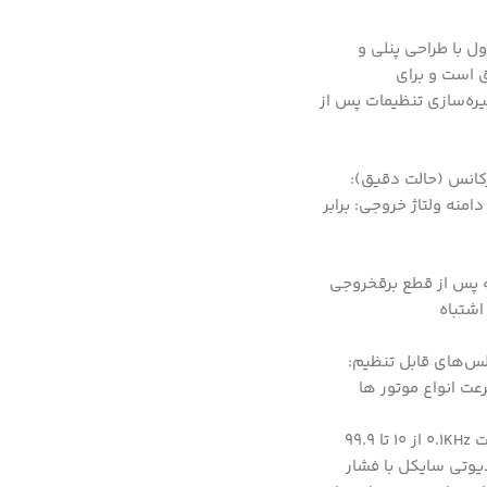
های PWM با تنظیمات دقیق است. این ماژول با طراحی پنلی و
 عادی و دقیق است و برای
 حفاظتی و ذخیره‌سازی تنظیمات پس از
XY-KPW ولتاژ کاری: DC 3.3V-30V دامنه فرکانس (حالت عادی): 1Hz~150KHz دامنه فرکانس (حالت دقیق):
 عادی): 1% دقت Duty cycle: (حالت دقیق): 0.1% جریان خروجی: حدود 5-30 میلی آمپر دامنه ولتاژ خروجی: برابر
 در تنظیمپشتیبانی از عملکرد حافظه پس از قطع برقخروجی
لس‌های قابل تنظیم:
XXX دارای دقت 1Hz می باشد از 1 تا 999 هرتز (100 >>> 100Hz)X.XX دارای دقت 0.01KHz از 1 تا 99.9 کیلوهرتز (1.01 >>> 1.01KHz)XX.X دارای دقت 0.1KHz از 10 تا 99.9
یین پارامترهای فرکانس و دیوتی سایکل با فشار