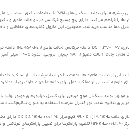
ماژول PWM ژنراتور تک کاناله روپنلی XY-KPWM یک دستگاه الکترونیکی پیشرفته برای تولید سیگنال‌
استفاده از نمایشگر LCD و پتانسیومتر، امکان تنظیم فرکانس و duty cycle را فراهم می‌کند. دارای رنج وسیع فرکانس در دو حالت
مانند کنترل سرعت موتورها، تنظیم روشنایی LEDها، و کنترل دما مناسب می‌باشد. همچنین، این ماژول قابلیت‌های
نام محصول: ژنراتور سیگنال PWM XY-KPWM مدل: M
1Hz~15KHz دقت فرکانس: 2% دقت Duty cycle: (حالت
دارای قاب خارجینمایشگر LCD با وضوح بالاپشتیبانی از تنظیم فرکانسپشتیبانی از تنظیم Duty cycleدقت بالا
 موتور: تولید سیگنال موج مریعی برای کنترل درایورهای موتور تولید پا
کیلوهرتز (54.1 >>> 54.1KHz)X.X.X دارای دقت 1KHz از 1 تا 150 کیلوهرتز (1.2.4<<<124KHz) تنظیم پارامترها برای تع