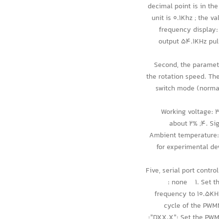
decimal point is in th
unit is 0.1Khz ; the 
frequency displa
output 54.1KHz pu
Second, the paramete
the rotation speed. The
switch mode (normal 
1. Working voltag
about 2% ;4. Si
Ambient temperature: 
for experimental de
Five, serial port contr
: none 1. Set th
frequency to 10.5KHZ
cycle of the PWM
:”DXX.X”: Set the PW