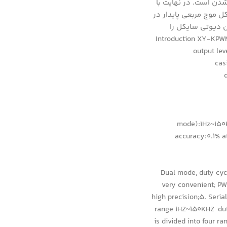
سایکل قابل تنظیم است. با مشاهده Set پارامتر آماده تنظیم شدن است. در نهایت با
زن تنظیمات پایدار شده و خروجی با توجه به پارامترهای تنظیم شده موج مربعی را تولید می کند. با مشاهده out شکل موج مربعی پایدار در
و پایین دیوتی سایکل را
Introduction XY-KPWM / 
output lev
cas
mode):1Hz~150K
accuracy:0.1% a
1. Dual mode, duty c
very convenient; PW
high precision;5. Seri
range 1HZ~150KHZ dut
is divided into four r