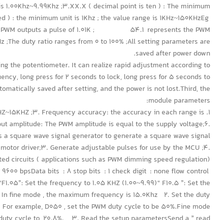
 is 1.00Khz~9.99Khz ;3.XX.X ( decimal point is ten ) : The minimum
ed ) : the minimum unit is 1Khz ; the value range is 1KHz~150KHzEg
he PWM outputs a pulse of 1.01K ; 54.1 represents the PWM
he duty ratio ranges from 0 to 100% ;All setting parameters are
saved after power down.
ng the potentiometer. It can realize rapid adjustment according to
ency, long press for 2 seconds to lock, long press for 5 seconds to
atically saved after setting, and the power is not lost.Third, the
module parameters:
1HZ~15KHZ ;3. Frequency accuracy: the accuracy in each range is
ut amplitude: The PWM amplitude is equal to the supply voltage;6.
s a square wave signal generator to generate a square wave signal
 motor driver;3. Generate adjustable pulses for use by the MCU ;4.
ted circuits ( applications such as PWM dimming speed regulation).
9600 bpsData bits : 8 stop bits : 1 check digit : none flow control
F1.05”: Set the frequency to 1.05 KHZ (1.00~9.99)“ F10.5 ”: Set the
: In fine mode , the maximum frequency is 15.0Khz 2. Set the duty
 For example, D050 , set the PWM duty cycle to be 50%.Fine mode
duty cycle to 20.8%. 3. Read the setup parametersSend a ” read