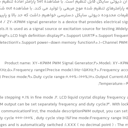
دادن لحظه ای ولوم وارد تنظیمات فرکانس می شویم و با زدن دوباره آن دیوتی 
حذف شدن علامت چشمک 
م را به مدت 3 ثانیه نگه داریم به تنظیمات محدوده دیوتی سایکل دسترسی خواهیم داشت که حد بالا 
ZY-KPWM signal generator is a device that provides electrical signals at a 
els.It is used as a signal source or excitation source for testing.Wide
ing2>.LCD high definition display3>.Support UART4>.Support freque
detection7>.Support power-down memory function8>.1-Channel PWM o
1>.Product name: XY-KPWM PWM Signal Generator;2>.Model: XY-
Hz;5>.Frequency range(Precise mode):1Hz~15KHz;6>.Frequency accu
t Precise mode;9>.Duty cycle range:0.00%-100%;10>.Output Current:A
Temperature:-
ycle stepping 0.1% in fine mode ;2. LCD liquid crystal display frequenc
M output can be set separately frequency and duty cycle;3. With loc
al communicationFirst, the module descriptionPWM output, you can s
y cycle 000~100% , duty cycle step 1%Fine mode:Frequency range 1HZ
anges and is automatically switched :1.XXX ( no decimal point ) : The 