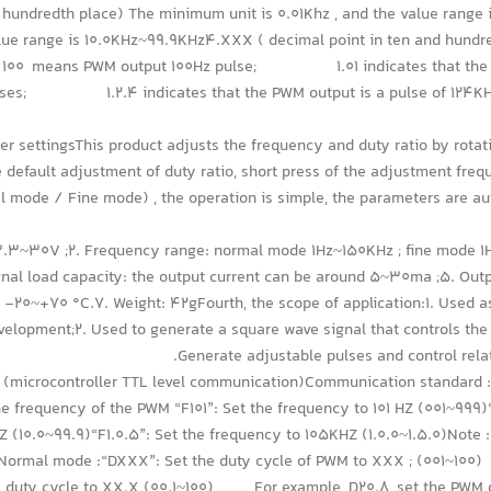
e hundredth place) The minimum unit is 0.01Khz , and the value range
value range is 10.0KHz~99.9KHz4.XXX ( decimal point in ten and hundr
y: 100 means PWM output 100Hz pulse; 1.01 indicates that t
lses; 1.2.4 indicates that the PWM output is a pulse of 124KHz ;T
r settingsThis product adjusts the frequency and duty ratio by rotati
 default adjustment of duty ratio, short press of the adjustment frequ
mode / Fine mode) , the operation is simple, the parameters are autom
e: 3.3~30V ;2. Frequency range: normal mode 1Hz~150KHz ; fine mode 
gnal load capacity: the output current can be around 5~30ma ;5. Outp
-20~+70 °C.7. Weight: 42gFourth, the scope of application:1. Used a
velopment;2. Used to generate a square wave signal that controls the
Generate adjustable pulses and control rela
ol (microcontroller TTL level communication)Communication standard : 
e frequency of the PWM “F101”: Set the frequency to 101 HZ (001~999)“
 (10.0~99.9)“F1.0.5”: Set the frequency to 105KHZ (1.0.0~1.5.0)Note 
Normal mode :“DXXX”: Set the duty cycle of PWM to XXX ; (001~100)
M duty cycle to XX.X (00.1~100) For example, D20.8, set the PWM 