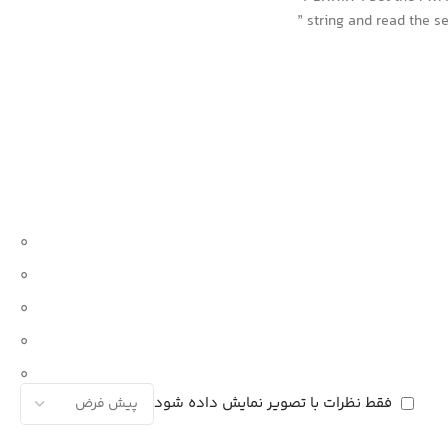
” string and read the 
0
0
0
0
0
فقط نظرات با تصویر نمایش داده شود