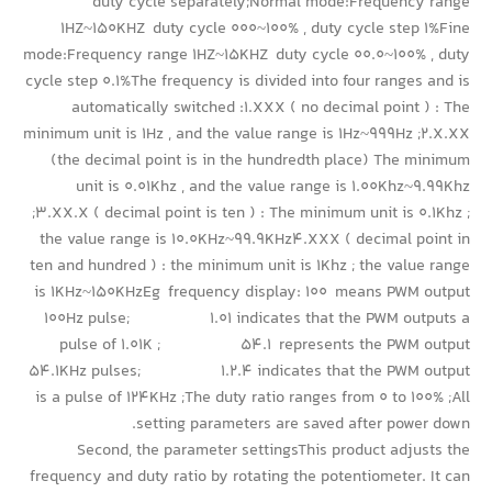
duty cycle separately;Normal mode:Frequency range
1HZ~150KHZ duty cycle 000~100% , duty cycle step 1%Fine
mode:Frequency range 1HZ~15KHZ duty cycle 00.0~100% , duty
cycle step 0.1%The frequency is divided into four ranges and is
automatically switched :1.XXX ( no decimal point ) : The
minimum unit is 1Hz , and the value range is 1Hz~999Hz ;2.X.XX
(the decimal point is in the hundredth place) The minimum
unit is 0.01Khz , and the value range is 1.00Khz~9.99Khz
;3.XX.X ( decimal point is ten ) : The minimum unit is 0.1Khz ;
the value range is 10.0KHz~99.9KHz4.XXX ( decimal point in
ten and hundred ) : the minimum unit is 1Khz ; the value range
is 1KHz~150KHzEg frequency display: 100 means PWM output
100Hz pulse; 1.01 indicates that the PWM outputs a
pulse of 1.01K ; 54.1 represents the PWM output
54.1KHz pulses; 1.2.4 indicates that the PWM output
is a pulse of 124KHz ;The duty ratio ranges from 0 to 100% ;All
setting parameters are saved after power down.
Second, the parameter settingsThis product adjusts the
frequency and duty ratio by rotating the potentiometer. It can