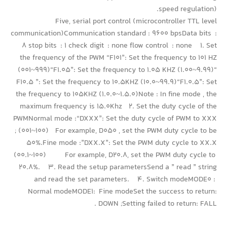
speed regulation).
Five, serial port control (microcontroller TTL level
communication)Communication standard : 9600 bpsData bits :
8 stop bits : 1 check digit : none flow control : none 1. Set
the frequency of the PWM “F101”: Set the frequency to 101 HZ
(001~999)“F1.05”: Set the frequency to 1.05 KHZ (1.00~9.99)“
F10.5 ”: Set the frequency to 10.5KHZ (10.0~99.9)“F1.0.5”: Set
the frequency to 105KHZ (1.0.0~1.5.0)Note : In fine mode , the
maximum frequency is 15.0Khz 2. Set the duty cycle of the
PWMNormal mode :“DXXX”: Set the duty cycle of PWM to XXX
; (001~100) For example, D050 , set the PWM duty cycle to be
50%.Fine mode :”DXX.X”: Set the PWM duty cycle to XX.X
(00.1~100) For example, D20.8, set the PWM duty cycle to
20.8%. 3. Read the setup parametersSend a ” read ” string
and read the set parameters. 4. Switch modeMODE0 :
Normal modeMODE1: Fine modeSet the success to return:
DOWN ;Setting failed to return: FALL .