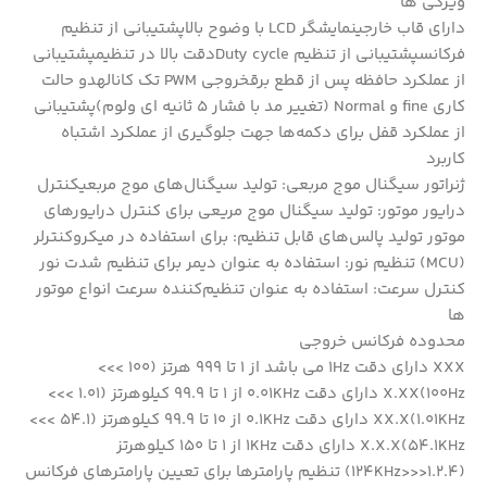
ویژگی ها
دارای قاب خارجینمایشگر LCD با وضوح بالاپشتیبانی از تنظیم
فرکانسپشتیبانی از تنظیم Duty cycleدقت بالا در تنظیمپشتیبانی
از عملکرد حافظه پس از قطع برقخروجی PWM تک کانالهدو حالت
کاری fine و Normal (تغییر مد با فشار 5 ثانیه ای ولوم)پشتیبانی
از عملکرد قفل برای دکمه‌ها جهت جلوگیری از عملکرد اشتباه
کاربرد
ژنراتور سیگنال موج مربعی: تولید سیگنال‌های موج مربعیکنترل
درایور موتور: تولید سیگنال موج مریعی برای کنترل درایورهای
موتور تولید پالس‌های قابل تنظیم: برای استفاده در میکروکنترلر
(MCU) تنظیم نور: استفاده به عنوان دیمر برای تنظیم شدت نور
کنترل سرعت: استفاده به عنوان تنظیم‌کننده سرعت انواع موتور
ها
محدوده فرکانس خروجی
XXX دارای دقت 1Hz می باشد از 1 تا 999 هرتز (100 >>>
100Hz)X.XX دارای دقت 0.01KHz از 1 تا 99.9 کیلوهرتز (1.01 >>>
1.01KHz)XX.X دارای دقت 0.1KHz از 10 تا 99.9 کیلوهرتز (54.1 >>>
54.1KHz)X.X.X دارای دقت 1KHz از 1 تا 150 کیلوهرتز
(1.2.4<<<124KHz) تنظیم پارامترها برای تعیین پارامترهای فرکانس