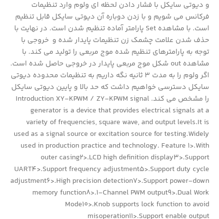
و دیوتی سایکل با فشار دادن لحظه ای ولوم وارد تنظیمات
فرکانس می شویم و با زدن دوباره آن دیوتی سایکل قابل تنظیم
است. با مشاهده Set پارامتر آماده تنظیم شدن است. در نهایت با
حذف شدن علامت چشمک زن تنظیمات پایدار شده و خروجی با
توجه به پارامترهای تنظیم شده موج مربعی را تولید می کند. با
مشاهده out شکل موج مربعی پایدار در خروجی حاصل شده است.
اگر ولوم را به مدت 3 ثانیه نگه داریم به تنظیمات محدوده دیوتی
سایکل دسترسی خواهیم داشت که حد بالا و پایین دیوتی سایکل
را مشخص می کند. Introduction XY-KPWM / ZY-KPWM signal
generator is a device that provides electrical signals at a
variety of frequencies, square wave, and output levels.It is
used as a signal source or excitation source for testing.Widely
used in production practice and technology. Feature 1>.With
outer casing2>.LCD high definition display3>.Support
UART4>.Support frequency adjustment5>.Support duty cycle
adjustment6>.High precision detection7>.Support power-down
memory function8>.1-Channel PWM output9>.Dual Work
Mode10>.Knob supports lock function to avoid
misoperation11>.Support enable output