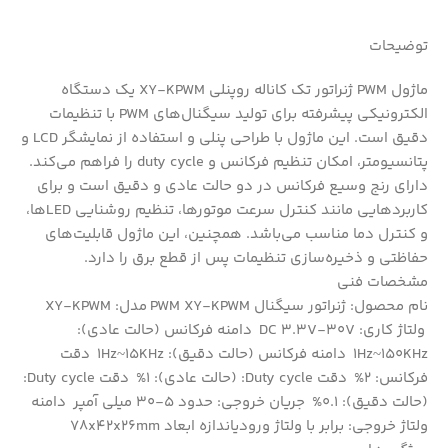
توضیحات
ماژول PWM ژنراتور تک کاناله روپنلی XY-KPWM یک دستگاه
الکترونیکی پیشرفته برای تولید سیگنال‌های PWM با تنظیمات
دقیق است. این ماژول با طراحی پنلی و استفاده از نمایشگر LCD و
پتانسیومتر، امکان تنظیم فرکانس و duty cycle را فراهم می‌کند.
دارای رنج وسیع فرکانس در دو حالت عادی و دقیق است و برای
کاربردهایی مانند کنترل سرعت موتورها، تنظیم روشنایی LEDها،
و کنترل دما مناسب می‌باشد. همچنین، این ماژول قابلیت‌های
حفاظتی و ذخیره‌سازی تنظیمات پس از قطع برق را دارد.
مشخصات فنی
نام محصول: ژنراتور سیگنال PWM XY-KPWM مدل: XY-KPWM
ولتاژ کاری: DC 3.3V-30V دامنه فرکانس (حالت عادی):
1Hz~150KHz دامنه فرکانس (حالت دقیق): 1Hz~15KHz دقت
فرکانس: 2% دقت Duty cycle: (حالت عادی): 1% دقت Duty cycle:
(حالت دقیق): 0.1% جریان خروجی: حدود 5-30 میلی آمپر دامنه
ولتاژ خروجی: برابر با ولتاژ ورودیاندازه ابعاد 78x42x26mm