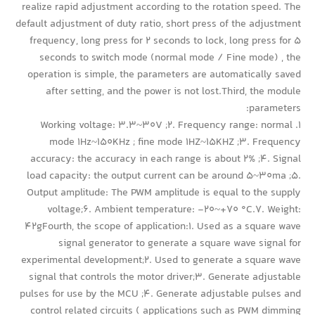
realize rapid adjustment according to the rotation speed. The
default adjustment of duty ratio, short press of the adjustment
frequency, long press for 2 seconds to lock, long press for 5
seconds to switch mode (normal mode / Fine mode) , the
operation is simple, the parameters are automatically saved
after setting, and the power is not lost.Third, the module
parameters:
1. Working voltage: 3.3~30V ;2. Frequency range: normal
mode 1Hz~150KHz ; fine mode 1HZ~15KHZ ;3. Frequency
accuracy: the accuracy in each range is about 2% ;4. Signal
load capacity: the output current can be around 5~30ma ;5.
Output amplitude: The PWM amplitude is equal to the supply
voltage;6. Ambient temperature: -20~+70 °C.7. Weight:
42gFourth, the scope of application:1. Used as a square wave
signal generator to generate a square wave signal for
experimental development;2. Used to generate a square wave
signal that controls the motor driver;3. Generate adjustable
pulses for use by the MCU ;4. Generate adjustable pulses and
control related circuits ( applications such as PWM dimming