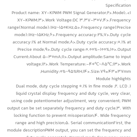
Specification
1>.Product name: XY-KPWM PWM Signal Generator;2>.Model:
XY-KPWM;3>.Work Voltage:DC 3.3V-30V;4>.Frequency
range(Normal mode):1Hz~150KHz;5>.Frequency range(Precise
mode):1Hz~15KHz;6>.Frequency accuracy:2%;7>.Duty cycle
accuracy:1% at Normal mode;8>.Duty cycle accuracy:0.1% at
Precise mode;9>.Duty cycle range:0.00%-100%;10>.Output
Current:About 5-30mA;11>.Output amplitude:Same to input
voltage;12>.Work Temperature:-40℃~85℃;13>.Work
Humidity:0%~95%RH;14>.Size:79*43*37mm;
Module highlights
1. Dual mode, duty cycle stepping 0.1% in fine mode ;2. LCD
liquid crystal display frequency and duty cycle, very clear,
using code potentiometer adjustment, very convenient; PWM
output can be set separately frequency and duty cycle;3. With
locking function to prevent misoperation;4. Wide frequency
range and high precision;5. Serial communicationFirst, the
module descriptionPWM output, you can set the frequency and