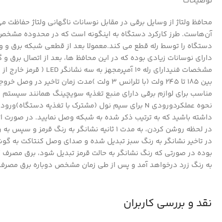
توضیحات
محافظ ولتاژ از وسایل برقی در مقابل نوسانات ناگهانی ولتاژ حفاظت م
آن‌هاست. طرز کارکرد دستگاه به اینگونه است که در محدوده مشخص ش
دستگاه را توسط رله قطع می کند.معمولا بعد از قطعی شبکه برق و و
دارای نوسانات زیادی بوده که در این محافظ ها، بعد از اتصال برق 
مشخصات فنیدارای رله 0
بین 185 تا 245 ولت (با تلرانس 3 ولت )مدت زمان تاخیر در وصل خروجی یک دقیقه (با تلرانس 15 ثانیه)قطع سریع برق در نوسانات شبکه
مناسب برای لوازم برقی دارای منبع تغذیه سویچینگ همانند سیستم ه
داشته باشید که به ترتیب ذکر شده به شبکه وصل نمایید. در صورت ات
در لحظه روشن کردن، به مدت 1 ثانیه نشانگر 
در تاخیر نشانگر به رنگ سبز تبدیل شده و صدای وصل کنتاکت به گوش
بوده در صورتی که رنگ نشانگر به حالت قرمز تبدیل شود، برق مصرف
به رنگ زرد درخواهد آمد و پس از طی زمان مشخص دوباره برق مصرف
نقد و بررسی کاربران