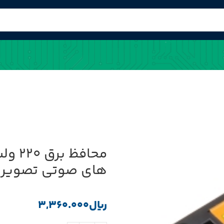
محاف
های صوتی تصویر
﷼