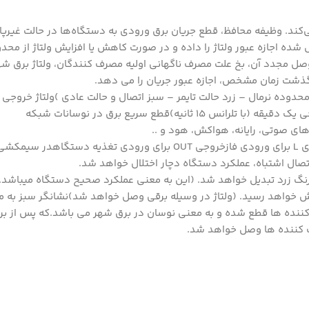
ی‌کند. وظیفه محافظ، قطع جریان برق ورودی به دستگاه‌ها در حالت غیرپای
ده اجازه عبور ولتاژ را داده و در صورت کاهش یا افزایش ولتاژ از م
صل مجدد آن، بخ علت مصرف ناگهانی اولیه مصرف کنندگان، ولتاژ برق شه
و گذشت زمان مشخص، اجازه عبور جریان را می دهد.
1 آمپرمجهز به سه نشانگر LED ( قرمز خارج از محدوده نرمال – زرد حالت تایمر – سبز اتصال و حالت عادی )ولت
ای صوتی، رایانه، هواکش، هود و ..
نحوه عملکردورودی N برای سیم نول (مشترک با تغذیه دستگاه)ورودی L برای ورودی فازخروجی OUT برا
صال اشتباه، عملکرد دستگاه دچار اختلال خواهد شد.
به رنگ قرمز و سپس به رنگ زرد تبدیل خواهد شد. (این به معنی عملکرد صحیح دستگاه م
 خواهد رسید. (ولتاژ در وسیله برقی وصل خواهد شد)نشانگر سبز به مع
 کننده ها قطع شده و به معنی نوسان در برق شهر می باشد.که پس از ب
 کننده ها وصل خواهد شد.