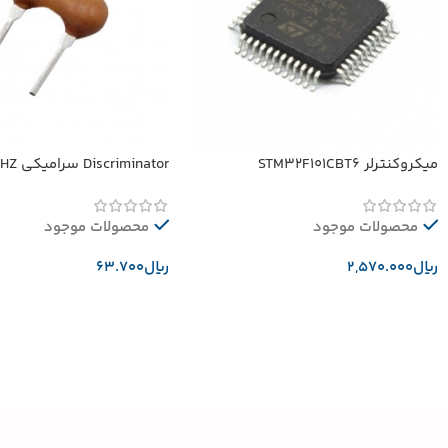
میکروکنترلر STM32F101CBT6
Discriminator سرامیکی 10.52MHZ
محصولات موجود
محصولات موجود
﷼
﷼
افزودن به سبد خرید
افزودن به سبد خرید