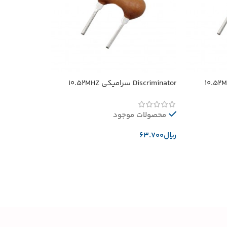
Discriminator سرامیکی 10.52MHZ
محصولات موجود
﷼
افزودن به سبد خرید