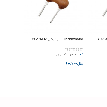
Discriminator سرامیکی 10.52MHZ
محصولات موجود
﷼
افزودن به سبد خرید