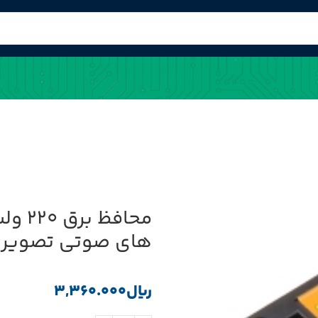
محاف
های صوتی تصویر
﷼