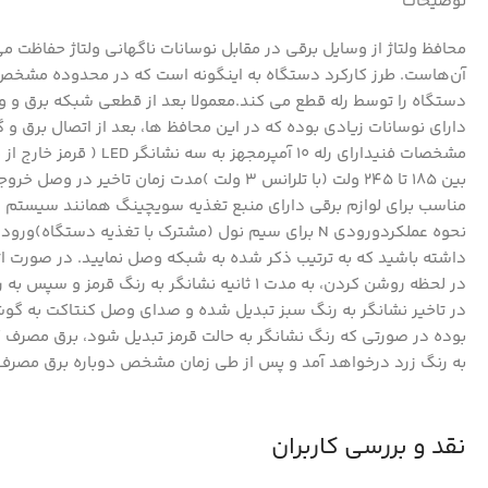
توضیحات
محافظ ولتاژ از وسایل برقی در مقابل نوسانات ناگهانی ولتاژ حفاظت م
آن‌هاست. طرز کارکرد دستگاه به اینگونه است که در محدوده مشخص ش
دستگاه را توسط رله قطع می کند.معمولا بعد از قطعی شبکه برق و و
دارای نوسانات زیادی بوده که در این محافظ ها، بعد از اتصال برق 
مشخصات فنیدارای رله 0
بین 185 تا 245 ولت (با تلرانس 3 ولت )مدت زمان تاخیر در وصل خروجی یک دقیقه (با تلرانس 15 ثانیه)قطع سریع برق در نوسانات شبکه
مناسب برای لوازم برقی دارای منبع تغذیه سویچینگ همانند سیستم ه
داشته باشید که به ترتیب ذکر شده به شبکه وصل نمایید. در صورت ات
در لحظه روشن کردن، به مدت 1 ثانیه نشانگر 
در تاخیر نشانگر به رنگ سبز تبدیل شده و صدای وصل کنتاکت به گوش
بوده در صورتی که رنگ نشانگر به حالت قرمز تبدیل شود، برق مصرف
به رنگ زرد درخواهد آمد و پس از طی زمان مشخص دوباره برق مصرف
نقد و بررسی کاربران