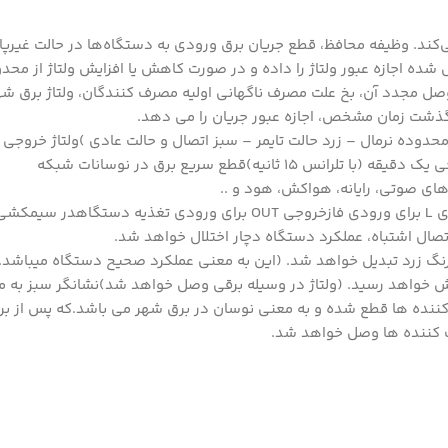
ی‌کند. وظیفه محافظ، قطع جریان برق ورودی به دستگاه‌ها در حالت غیرپای
ده اجازه عبور ولتاژ را داده و در صورت کاهش یا افزایش ولتاژ از م
صل مجدد آن، بخ علت مصرف ناگهانی اولیه مصرف کنندگان، ولتاژ برق شه
و گذشت زمان مشخص، اجازه عبور جریان را می دهد.
1 آمپرمجهز به سه نشانگر LED ( قرمز خارج از محدوده نرمال – زرد حالت تایمر – سبز اتصال و حالت عادی )ولت
ای صوتی، رایانه، هواکش، هود و ..
نحوه عملکردورودی N برای سیم نول (مشترک با تغذیه دستگاه)ورودی L برای ورودی فازخروجی OUT برا
صال اشتباه، عملکرد دستگاه دچار اختلال خواهد شد.
به رنگ قرمز و سپس به رنگ زرد تبدیل خواهد شد. (این به معنی عملکرد صحیح دستگاه م
 خواهد رسید. (ولتاژ در وسیله برقی وصل خواهد شد)نشانگر سبز به مع
 کننده ها قطع شده و به معنی نوسان در برق شهر می باشد.که پس از ب
 کننده ها وصل خواهد شد.