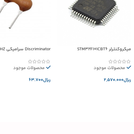
میکروکنترلر STM32F101CBT6
Discriminator سرامیکی 10.52MHZ
محصولات موجود
محصولات موجود
﷼
﷼
افزودن به سبد خرید
افزودن به سبد خرید