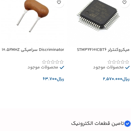
میکروکنترلر STM32F101CBT6
Discriminator سرامیکی 10.52MHZ
محصولات موجود
محصولات موجود
﷼
﷼
افزودن به سبد خرید
افزودن به سبد خرید
تامین قطعات الکترونیک