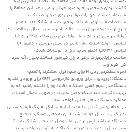
نوسانات زیادی بوده که در این محافظ ها، بعد از اتصال برق و
گذشت زمان مشخص، اجازه عبور جریان را می دهد.این محافظ را
می توانید پشت تجهیزات برقی بر روی دیوار نصب کنید.
مشخصات فنیدارای رله 10 آمپرمجهز به سه نشانگر LED ( قرمز
خارج از محدوده نرمال – زرد حالت تایمر – سبز اتصال و حالت عادی
)ولتاژ خروجی در حالت نرمال ولتاژ برق بین 185 تا 245 ولت (با
تلرانس 3 ولت )مدت زمان تاخیر در وصل خروجی 7 دقیقه (با
تلرانس 30 ثانیه)قطع سریع برق در نوسانات شبکه
مناسب برایتجهیزات برقی دارای کپرسور همانند یخپال، آب سرد
کن، کولر و …
نحوه عملکردورودی N برای سیم نول (مشترک با تغذیه
دستگاه)ورودی L برای ورودی فازخروجی OUT برای ورودی تغذیه
دستگاهدر سیم کشی دستگاه دقت لازم را داشته باشید که به
ترتیب ذکر شده به شبکه وصل نمایید. در صورت اتصال اشتباه،
عملکرد دستگاه دچار اختلال خواهد شد.
در لحظه روشن کردن، به مدت 1 ثانیه نشانگر به رنگ قرمز و سپس
به رنگ زرد تبدیل خواهد شد. (این به معنی عملکرد صحیح
دستگاه میباشد.)پس از طی زمان وصل در تاخیر نشانگر به رنگ
سبز تبدیل شده و صدای وصل کنتاکت به گوش خواهد رسید.