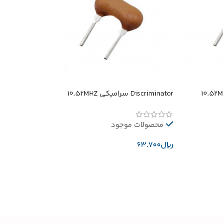
Discriminator سرامیکی 10.52MHZ
محصولات موجود
﷼
افزودن به سبد خرید