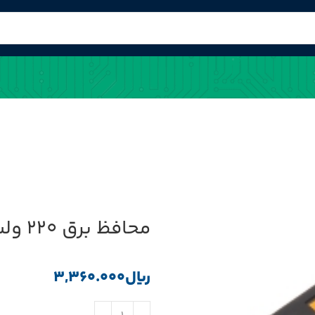
محافظ برق 220 ولت دیواری اعتماد مخصوص یخچال
﷼