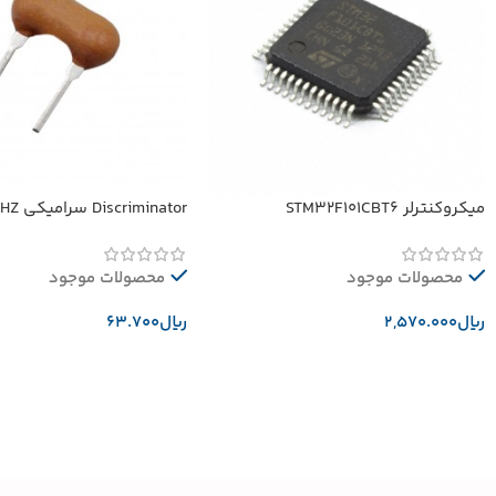
میکروکنترلر STM32F101CBT6
Discriminator سرامیکی 10.52MHZ
محصولات موجود
محصولات موجود
﷼
﷼
افزودن به سبد خرید
افزودن به سبد خرید