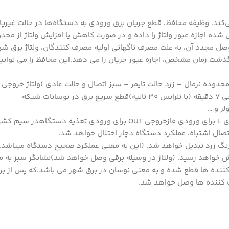
ی‌کند. وظیفه محافظ، قطع جریان برق ورودی به دستگاه‌ها در حالت غیرپای
ده اجازه عبور ولتاژ را داده و در صورت کاهش یا افزایش ولتاژ از م
ل مجدد آن، به علت مصرف ناگهانی اولیه مصرف کنندگان، ولتاژ برق شه
 گذشت زمان مشخص، اجازه عبور جریان را می دهد.این محافظ را می توانی
1 آمپرمجهز به سه نشانگر LED ( قرمز خارج از محدوده نرمال – زرد حالت تایمر – سبز اتصال و حالت عادی )ولت
لر و …
نحوه عملکردورودی N برای سیم نول (مشترک با تغذیه دستگاه)ورودی L برای ورودی فازخروجی OUT برا
صال اشتباه، عملکرد دستگاه دچار اختلال خواهد شد.
به رنگ قرمز و سپس به رنگ زرد تبدیل خواهد شد. (این به معنی عملکرد صحیح دستگاه م
 خواهد رسید. (ولتاژ در وسیله برقی وصل خواهد شد)نشانگر سبز به مع
 کننده ها قطع شده و به معنی نوسان در برق شهر می باشد.که پس از ب
 کننده ها وصل خواهد شد.