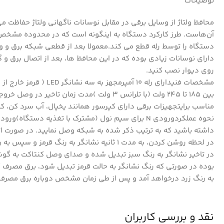
توضیحات
محافظ ولتاژ از وسایل برقی در مقابل نوسانات ناگهانی ولتاژ حفاظت م
آن‌هاست. طرز کارکرد دستگاه به اینگونه است که در محدوده مشخص ش
دستگاه را توسط رله قطع می کند.معمولا بعد از قطعی شبکه برق و وص
دارای نوسانات زیادی بوده که در این محافظ ها، بعد از اتصال برق و
روی دیوار نصب کنید.
مشخصات فنیدارای رله 0
بین 185 تا 245 ولت (با تلرانس 3 ولت )مدت زمان تاخیر در وصل خروجی 7 دقیقه (با تلرانس 30 ثانیه)قطع سریع برق در نوسانات شبکه
مناسب برایتجهیزات برقی دارای کپرسور همانند یخپال، آب سرد کن، کو
داشته باشید که به ترتیب ذکر شده به شبکه وصل نمایید. در صورت ات
در لحظه روشن کردن، به مدت 1 ثانیه نشانگر 
در تاخیر نشانگر به رنگ سبز تبدیل شده و صدای وصل کنتاکت به گوش
بوده در صورتی که رنگ نشانگر به حالت قرمز تبدیل شود، برق مصرف
به رنگ زرد درخواهد آمد و پس از طی زمان مشخص دوباره برق مصرف
نقد و بررسی کاربران